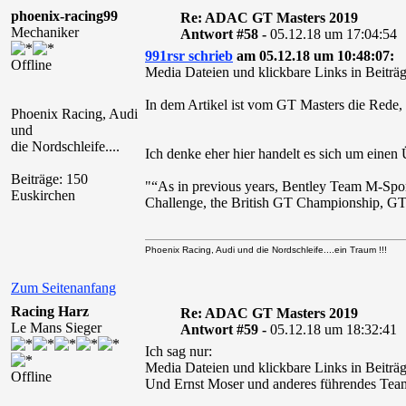
phoenix-racing99
Re: ADAC GT Masters 2019
Mechaniker
Antwort #58 -
05.12.18 um 17:04:54
991rsr schrieb
am 05.12.18 um 10:48:07:
Offline
Media Dateien und klickbare Links in Beiträg
In dem Artikel ist vom GT Masters die Rede,
Phoenix Racing, Audi
und
die Nordschleife....
Ich denke eher hier handelt es sich um einen
Beiträge: 150
"“As in previous years, Bentley Team M-Sport
Euskirchen
Challenge, the British GT Championship, GT 
Phoenix Racing, Audi und die Nordschleife....ein Traum !!!
Zum Seitenanfang
Racing Harz
Re: ADAC GT Masters 2019
Le Mans Sieger
Antwort #59 -
05.12.18 um 18:32:41
Ich sag nur:
Media Dateien und klickbare Links in Beiträg
Offline
Und Ernst Moser und anderes führendes Teamp