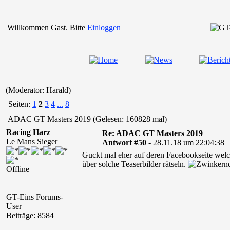
Willkommen Gast. Bitte
Einloggen
(Moderator: Harald)
Seiten:
1
2
3
4
...
8
ADAC GT Masters 2019 (Gelesen: 160828 mal)
Racing Harz
Re: ADAC GT Masters 2019
Le Mans Sieger
Antwort #50 -
28.11.18 um 22:04:38
Guckt mal eher auf deren Facebookseite wel
über solche Teaserbilder rätseln.
Offline
GT-Eins Forums-
User
Beiträge: 8584