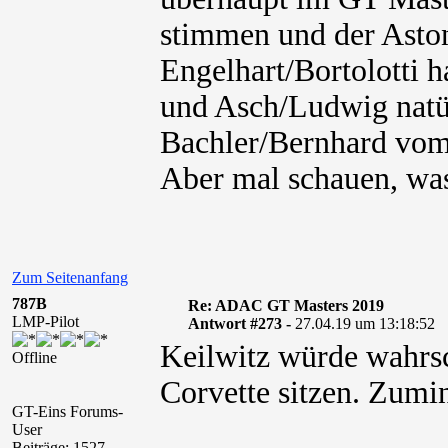
stimmen und der Aston
Engelhart/Bortolotti 
und Asch/Ludwig natü
Bachler/Bernhard vom
Aber mal schauen, was
Zum Seitenanfang
787B
Re: ADAC GT Masters 2019
LMP-Pilot
Antwort #273 -
27.04.19 um 13:18:52
Keilwitz würde wahrsc
Offline
Corvette sitzen. Zumi
GT-Eins Forums-
User
Beiträge: 1527