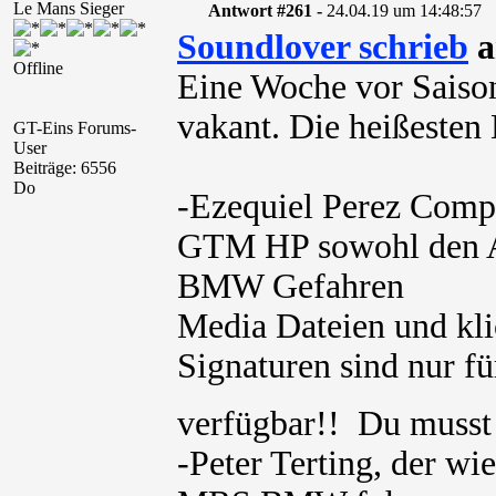
Le Mans Sieger
Antwort #261 -
24.04.19 um 14:48:57
Soundlover schrieb
a
Offline
Eine Woche vor Saiso
vakant. Die heißesten 
GT-Eins Forums-
User
Beiträge: 6556
Do
-Ezequiel Perez Comp
GTM HP sowohl den A
BMW Gefahren
Media Dateien und kli
Signaturen sind nur für
verfügbar!! Du muss
-Peter Terting, der wi