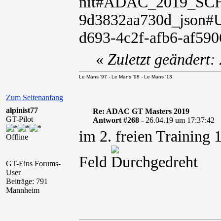
nit#ADAC_2019_SCH
9d3832aa730d_json#U
d693-4c2f-afb6-af590
«
Zuletzt geändert:
Le Mans '97 - Le Mans '98 - Le Mans '13
Zum Seitenanfang
alpinist77
Re: ADAC GT Masters 2019
GT-Pilot
Antwort #268 -
26.04.19 um 17:37:42
im 2. freien Training 
Offline
Feld
GT-Eins Forums-
User
Beiträge: 791
Mannheim