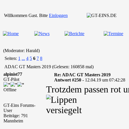
Willkommen Gast. Bitte
Einloggen
(Moderator: Harald)
Seiten:
1
...
4
5
6
7
8
ADAC GT Masters 2019 (Gelesen: 160858 mal)
alpinist77
Re: ADAC GT Masters 2019
GT-Pilot
Antwort #250 -
12.04.19 um 07:42:28
Trotzdem passen rot 
Offline
GT-Eins Forums-
User
Beiträge: 791
Mannheim