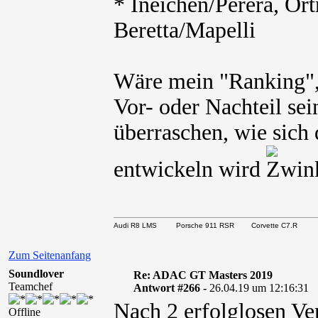
* Ineichen/Perera, Or
Beretta/Mapelli
Wäre mein "Ranking",
Vor- oder Nachteil sei
überraschen, wie sich
entwickeln wird
Audi R8 LMS Porsche 911 RSR Corvette C7.R
Zum Seitenanfang
Soundlover
Re: ADAC GT Masters 2019
Teamchef
Antwort #266 -
26.04.19 um 12:16:31
Nach 2 erfolglosen Ve
Offline