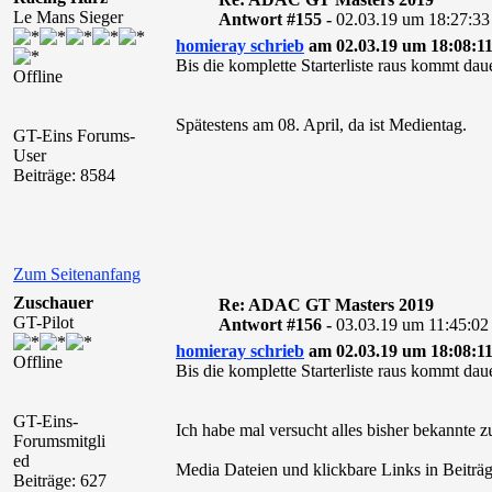
Le Mans Sieger
Antwort #155 -
02.03.19 um 18:27:33
homieray schrieb
am 02.03.19 um 18:08:11
Bis die komplette Starterliste raus kommt daue
Offline
Spätestens am 08. April, da ist Medientag.
GT-Eins Forums-
User
Beiträge: 8584
Zum Seitenanfang
Zuschauer
Re: ADAC GT Masters 2019
GT-Pilot
Antwort #156 -
03.03.19 um 11:45:02
homieray schrieb
am 02.03.19 um 18:08:11
Offline
Bis die komplette Starterliste raus kommt daue
GT-Eins-
Ich habe mal versucht alles bisher bekannte
Forumsmitgli
ed
Media Dateien und klickbare Links in Beiträg
Beiträge: 627