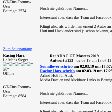
GT-Eins Forums-
User
Noch nie gehört den Namen...
Beiträge: 2574
Interessant aber, dass das Team auf Facebook 
Klingt also, als würde man erneut 2 Autos an 
Hoti und Hackländer sind ja schon bekannt, ab
Zum Seitenanfang
Racing Harz
Re: ADAC GT Masters 2019
Le Mans Sieger
Antwort #153 -
02.03.19 um 18:07:11
Soundlover schrieb
am 02.03.19 um 17:57:
Racing Harz schrieb
am 02.03.19 um 17:25
Offline
Arlind Hoti für Aust.
Media Dateien und klickbare Links in Beiträg
GT-Eins Forums-
User
Noch nie gehört den Namen...
Beiträge: 8584
Interessant aber, dass das Team auf Facebook 
Klingt also, als würde man erneut 2 Autos an 