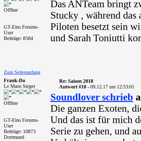
Das ANTeam bringt z
Offline
Stucky , während das 
Piloten besetzt sein w
GT-Eins Forums-
User
und Sarah Toniutti k
Beiträge: 8584
Zum Seitenanfang
Frank-Do
Re: Saison 2018
Le Mans Sieger
Antwort #10 -
09.12.17 um 12:53:01
Soundlover schrieb
a
Offline
Die ganzen Exoten, die
Und das ist für mich d
GT-Eins Forums-
User
Serie zu gehen, und au
Beiträge: 10873
Dortmund