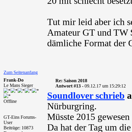
20 mit schlecht besetz
Tut mir leid aber ich 
Amateur GT und TW Se
dämliche Format der 
Zum Seitenanfang
Frank-Do
Re: Saison 2018
Le Mans Sieger
Antwort #13 -
09.12.17 um 15:29:12
Soundlover schrieb
a
Offline
Nürburgring.
Müsste 2015 gewesen s
GT-Eins Forums-
User
Da hat der Tag um die 
Beiträge: 10873