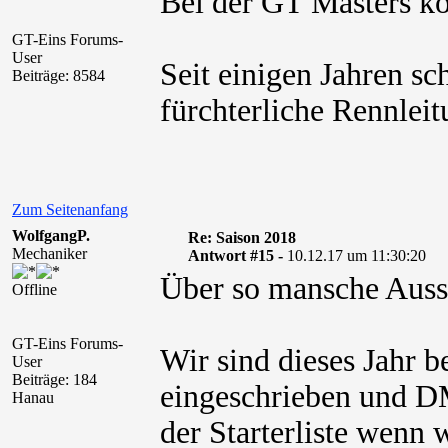
Bei der GT Masters kos
GT-Eins Forums-
User
Seit einigen Jahren sc
Beiträge: 8584
fürchterliche Rennlei
Zum Seitenanfang
WolfgangP.
Re: Saison 2018
Mechaniker
Antwort #15 -
10.12.17 um 11:30:20
Über so mansche Aussa
Offline
GT-Eins Forums-
Wir sind dieses Jahr 
User
Beiträge: 184
eingeschrieben und DM
Hanau
der Starterliste wenn w