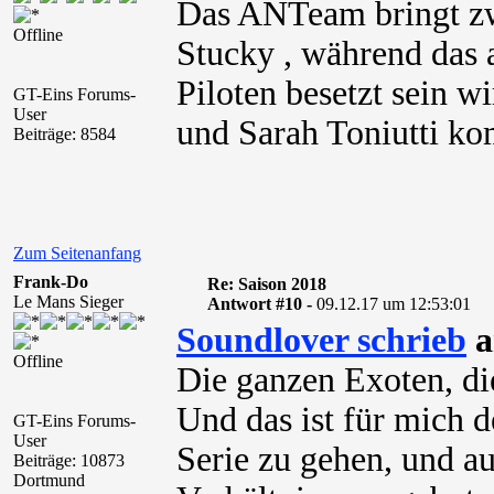
Das ANTeam bringt z
Offline
Stucky , während das 
Piloten besetzt sein w
GT-Eins Forums-
User
und Sarah Toniutti k
Beiträge: 8584
Zum Seitenanfang
Frank-Do
Re: Saison 2018
Le Mans Sieger
Antwort #10 -
09.12.17 um 12:53:01
Soundlover schrieb
a
Offline
Die ganzen Exoten, die
Und das ist für mich d
GT-Eins Forums-
User
Serie zu gehen, und au
Beiträge: 10873
Dortmund