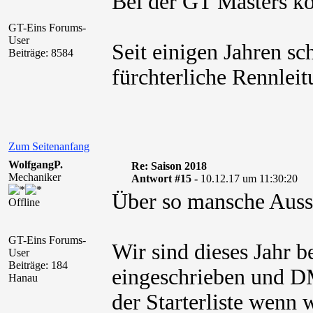
Bei der GT Masters kos
GT-Eins Forums-
User
Seit einigen Jahren sc
Beiträge: 8584
fürchterliche Rennlei
Zum Seitenanfang
WolfgangP.
Re: Saison 2018
Mechaniker
Antwort #15 -
10.12.17 um 11:30:20
Über so mansche Aussa
Offline
GT-Eins Forums-
Wir sind dieses Jahr 
User
Beiträge: 184
eingeschrieben und DM
Hanau
der Starterliste wenn w