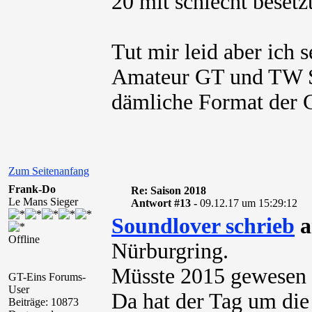
20 mit schlecht besetz
Tut mir leid aber ich 
Amateur GT und TW Se
dämliche Format der 
Zum Seitenanfang
Frank-Do
Re: Saison 2018
Le Mans Sieger
Antwort #13 -
09.12.17 um 15:29:12
Soundlover schrieb
a
Offline
Nürburgring.
Müsste 2015 gewesen s
GT-Eins Forums-
User
Da hat der Tag um die 
Beiträge: 10873