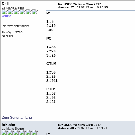
Ralli
Re: USCC Watkins Glen 2017
Antwort #7 -
02.07.17 um 10:30:55
Le Mans Sieger
P:
Offline
1.#5
2.#10
Prototypenfetischist
3.#2
Beiträge: 7709
Nordeifel
PC:
1.#38
2.#20
3.#26
GTLM:
1.#66
2.#25
3.#911
GTD:
1.#57
2.#93
3.#86
Zum Seitenanfang
hrkothe
Re: USCC Watkins Glen 2017
Antwort #8 -
02.07.17 um 11:53:41
Le Mans Sieger
P: