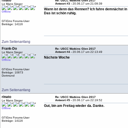
rinato
Re: USCC Watkins Glen 2017
Antwort #3 -
20.06.17 um 21:09:39
Le Mans Sieger
Wann ist denn das Rennen? Ich fahre demnächst in 
Offline
Das ist schön ruhig.
GT-Eins Forums-User
Beiträge: 14116
Zum Seitenanfang
Frank-Do
Re: USCC Watkins Glen 2017
Antwort #4 -
20.06.17 um 22:13:49
Le Mans Sieger
Nächste Woche
Offline
GT-Eins Forums-User
Beiträge: 10873
Dortmund
Zum Seitenanfang
rinato
Re: USCC Watkins Glen 2017
Antwort #5 -
20.06.17 um 22:19:52
Le Mans Sieger
Gut, bin am Freitag wieder da. Danke.
Offline
GT-Eins Forums-User
Beiträge: 14116