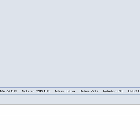
T3 BMW Z4 GT3 McLaren 720S GT3 Adess 03-Evo Dallara P217 Rebellion R13 ENSO C