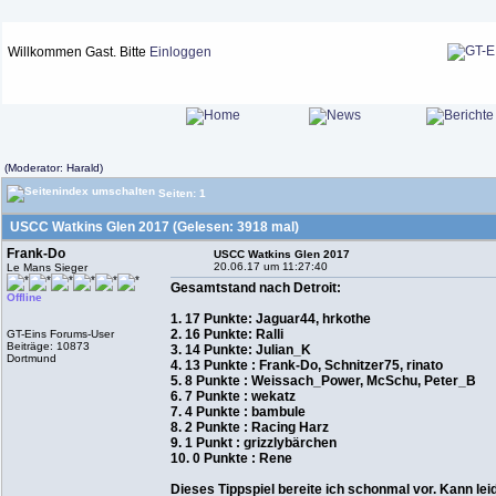
Willkommen Gast. Bitte
Einloggen
(Moderator: Harald)
Seiten: 1
USCC Watkins Glen 2017 (Gelesen: 3918 mal)
Frank-Do
USCC Watkins Glen 2017
20.06.17 um 11:27:40
Le Mans Sieger
Gesamtstand nach Detroit:
Offline
1. 17 Punkte: Jaguar44, hrkothe
2. 16 Punkte: Ralli
GT-Eins Forums-User
Beiträge: 10873
3. 14 Punkte: Julian_K
Dortmund
4. 13 Punkte : Frank-Do, Schnitzer75, rinato
5. 8 Punkte : Weissach_Power, McSchu, Peter_B
6. 7 Punkte : wekatz
7. 4 Punkte : bambule
8. 2 Punkte : Racing Harz
9. 1 Punkt : grizzlybärchen
10. 0 Punkte : Rene
Dieses Tippspiel bereite ich schonmal vor. Kann leid