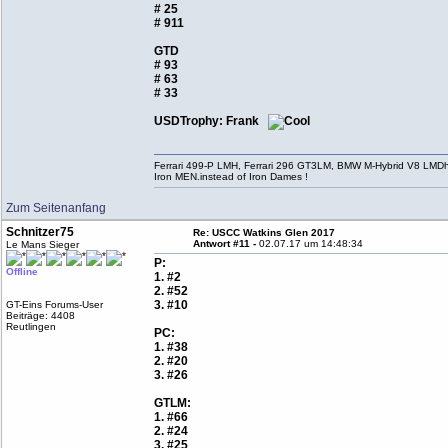
# 25
# 911
GTD
# 93
# 63
# 33
USDTrophy: Frank
Ferrari 499-P LMH, Ferrari 296 GT3LM, BMW M-Hybrid V8 LMD
Iron MEN.instead of Iron Dames !
Zum Seitenanfang
Schnitzer75
Re: USCC Watkins Glen 2017
Antwort #11 -
02.07.17 um 14:48:34
Le Mans Sieger
P:
Offline
1. #2
2. #52
3. #10
GT-Eins Forums-User
Beiträge: 4408
Reutlingen
PC:
1. #38
2. #20
3. #26
GTLM:
1. #66
2. #24
3. #25