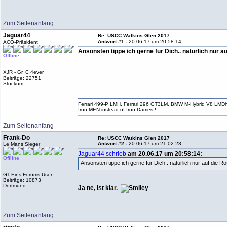
Zum Seitenanfang
Jaguar44
Re: USCC Watkins Glen 2017
Antwort #1 -
20.06.17 um 20:58:14
ACO-Präsident
Ansonsten tippe ich gerne für Dich.. natürlich nur a
Offline
XJR - Gr. C 4ever
Beiträge: 22751
Stockum
Ferrari 499-P LMH, Ferrari 296 GT3LM, BMW M-Hybrid V8 LMD
Iron MEN.instead of Iron Dames !
Zum Seitenanfang
Frank-Do
Re: USCC Watkins Glen 2017
Antwort #2 -
20.06.17 um 21:02:28
Le Mans Sieger
Jaguar44 schrieb
am 20.06.17 um 20:58:14:
Offline
Ansonsten tippe ich gerne für Dich.. natürlich nur auf die 
GT-Eins Forums-User
Beiträge: 10873
Dortmund
Ja ne, ist klar.
Zum Seitenanfang