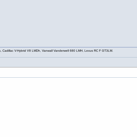
h, Cadillac V-Hybrid V8 LMDh, Vanwall Vanderwell 680 LMH, Lexus RC F GT3LM.