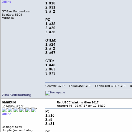
Offline
1. #10
2. #31
3. # 2
GT-Eins Forums-User
Beiträge: 8198
Müllheim
PC:
1. #38
2. #20
3. #26
GTLM:
1. #24
2. # 3
3. #67
GTD:
1. #48
2. #63
3. #73
Corvette C7.R Ferrari 458 GTE Ferrari 488 GTE / G
Zum Seitenanfang
bambule
Re: USCC Watkins Glen 2017
Antwort #9 -
02.07.17 um 12:34:30
Le Mans Sieger
P:
Offline
1.#10
2.#5
3.#31
Beiträge: 5169
Hoopte (Winsen/Luhe)