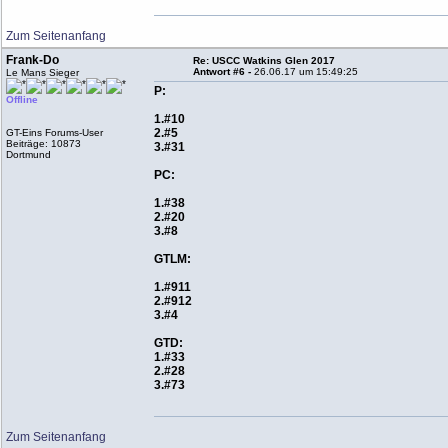
Zum Seitenanfang
Frank-Do
Re: USCC Watkins Glen 2017
Antwort #6 -
26.06.17 um 15:49:25
Le Mans Sieger
P:
Offline
1.#10
2.#5
GT-Eins Forums-User
Beiträge: 10873
3.#31
Dortmund
PC:
1.#38
2.#20
3.#8
GTLM:
1.#911
2.#912
3.#4
GTD:
1.#33
2.#28
3.#73
Zum Seitenanfang