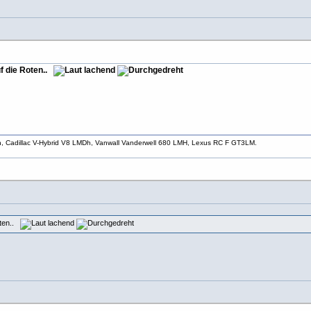
uf die Roten..
h, Cadillac V-Hybrid V8 LMDh, Vanwall Vanderwell 680 LMH, Lexus RC F GT3LM.
Roten..