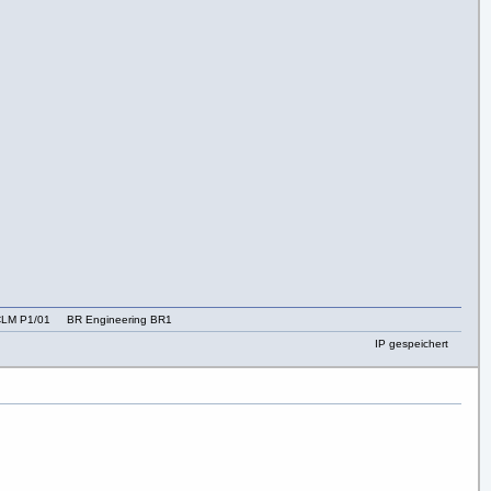
LM P1/01 BR Engineering BR1
IP gespeichert