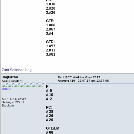
PC:
1.#38
2.#20
3.#26
GTE:
1.#66
2.#67
3.#4
GTD:
1.#57
2.#33
3.#63
Zum Seitenanfang
Jaguar44
Re: USCC Watkins Glen 2017
Antwort #10 -
02.07.17 um 13:57:08
ACO-Präsident
P:
Offline
# 5
# 10
# 2
XJR - Gr. C 4ever
Beiträge: 22751
Stockum
PC:
# 38
# 26
# 20
GTE/LM
# 66