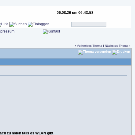
06.08.26 um 06:43:58
‹
Vorheriges Thema
|
Nächstes Thema
›
nach zu holen falls es WLAN gibt.