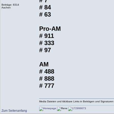
# 7
Beiträge: 8314
# 84
Aachen
# 63
Pro-AM
# 911
# 333
# 97
AM
# 488
# 888
# 777
Media Dateien und klickbare Links in Beiträgen und Signaturen s
Zum Seitenanfang