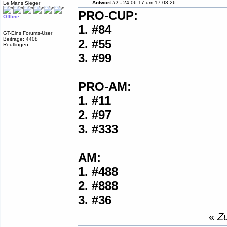
Antwort #7 -
24.06.17 um 17:03:26
Le Mans Sieger
PRO-CUP:
Offline
1. #84
GT-Eins Forums-User
Beiträge: 4408
2. #55
Reutlingen
3. #99
PRO-AM:
1. #11
2. #97
3. #333
AM:
1. #488
2. #888
3. #36
«
Zu