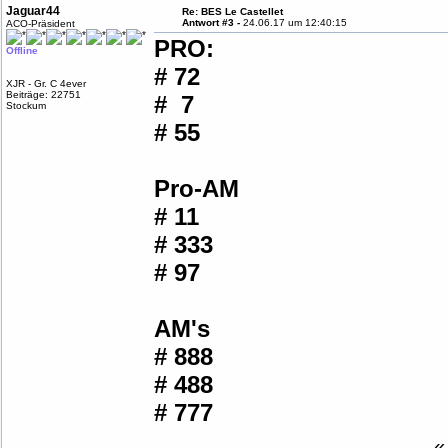
Jaguar44
Re: BES Le Castellet
Antwort #3 -
24.06.17 um 12:40:15
ACO-Präsident
PRO:
Offline
# 72
XJR - Gr. C 4ever
Beiträge: 22751
# 7
Stockum
# 55
Pro-AM
# 11
# 333
# 97
AM's
# 888
# 488
# 777