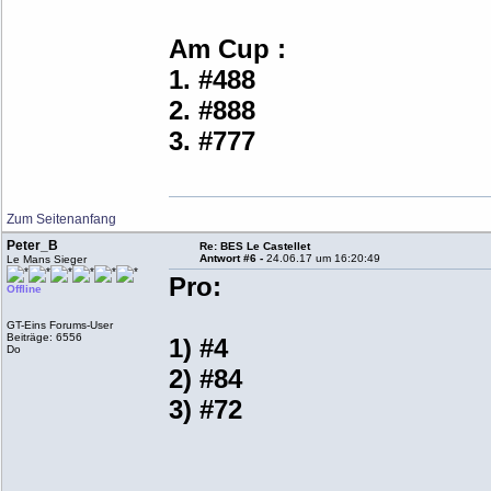
Am Cup :
1. #488
2. #888
3. #777
Zum Seitenanfang
Peter_B
Re: BES Le Castellet
Antwort #6 -
24.06.17 um 16:20:49
Le Mans Sieger
Pro:
Offline
GT-Eins Forums-User
Beiträge: 6556
1) #4
Do
2) #84
3) #72