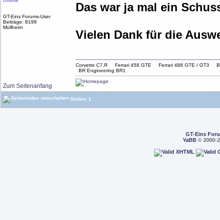
Offline
Das war ja mal ein Schu
GT-Eins Forums-User
Beiträge: 8198
Müllheim
Vielen Dank für die Ausw
Corvette C7.R Ferrari 458 GTE Ferrari 488 GTE / G
BR Engineering BR1
Zum Seitenanfang
Seiten: 1
GT-Eins For
YaBB
© 2000-2