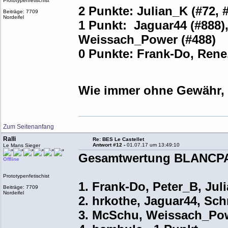
Prototypenfetischist
2 Punkte: Julian_K (#72, #8
Beiträge: 7709
Nordeifel
1 Punkt: Jaguar44 (#888),
Weissach_Power (#488)
0 Punkte: Frank-Do, Rene
Wie immer ohne Gewähr, 
Zum Seitenanfang
Ralli
Re: BES Le Castellet
Antwort #12 -
01.07.17 um 13:49:10
Le Mans Sieger
Gesamtwertung BLANCPA
Offline
Prototypenfetischist
1. Frank-Do, Peter_B, Juli
Beiträge: 7709
Nordeifel
2. hrkothe, Jaguar44, Sch
3. McSchu, Weissach_Pow