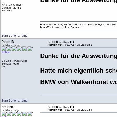
XJR - Gr. C 4ever
Beiträge: 22751
Stockum
Ferrari 499-P LMH, Ferrari 296 GT3LM, BMW M-Hybrid V8 LMD
Iron MEN.instead of Iron Dames !
Zum Seitenanfang
Peter_B
Re: BES Le Castellet
Antwort #14 -
01.07.17 um 21:08:51
Le Mans Sieger
Offline
Danke für die Auswertu
GT-Eins Forums-User
Beiträge: 6556
Do
Hatte mich eigentlich sch
BMW von Walkenhorst wu
Zum Seitenanfang
hrkothe
Re: BES Le Castellet
Antwort #15 -
01.07.17 um 22:19:54
Le Mans Sieger