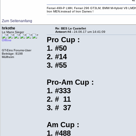
Ferrari 499-P LMH, Ferrari 296 GT3LM, BMW M-Hybrid V8 LMD
Iron MEN.instead of Iron Dames !
Zum Seitenanfang
hrkothe
Re: BES Le Castellet
Antwort #4 -
24.06.17 um 14:41:09
Le Mans Sieger
Pro Cup :
Offline
1. #50
GT-Eins Forums-User
Beiträge: 8198
2. #14
Müllheim
3. #55
Pro-Am Cup :
1. #333
2. # 11
3. # 37
Am Cup :
1. #488