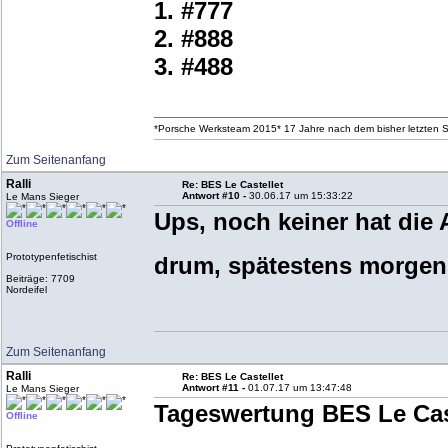
1. #777
2. #888
3. #488
*Porsche Werksteam 2015* 17 Jahre nach dem bisher letzten S
Zum Seitenanfang
Ralli
Re: BES Le Castellet
Antwort #10 -
30.06.17 um 15:33:22
Le Mans Sieger
Ups, noch keiner hat di
Offline
Prototypenfetischist
drum, spätestens morge
Beiträge: 7709
Nordeifel
Zum Seitenanfang
Ralli
Re: BES Le Castellet
Antwort #11 -
01.07.17 um 13:47:48
Le Mans Sieger
Tageswertung BES Le Cas
Offline