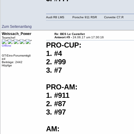
Audi R8 LMS Porsche 911 RSR Corvette C7.R
Zum Seitenanfang
Weissach_Power
Re: BES Le Castellet
Antwort #9 -
24.06.17 um 17:30:16
Teamchef
PRO-CUP:
Offline
1. #4
GT-Eins-Forumsmitgli
ed
2. #99
Beiträge: 2442
Höpfge
3. #7
PRO-AM:
1. #911
2. #87
3. #97
AM: