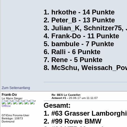
1. hrkothe - 14 Punkte
2. Peter_B - 13 Punkte
3. Julian_K, Schnitzer75,
4. Frank-Do - 11 Punkte
5. bambule - 7 Punkte
6. Ralli - 6 Punkte
7. Rene - 5 Punkte
8. McSchu, Weissach_Pow
Zum Seitenanfang
Frank-Do
Re: BES Le Castellet
Antwort #1 -
20.06.17 um 11:11:07
Le Mans Sieger
Gesamt:
Offline
1. #63 Grasser Lamborghi
GT-Eins Forums-User
Beiträge: 10873
2. #99 Rowe BMW
Dortmund