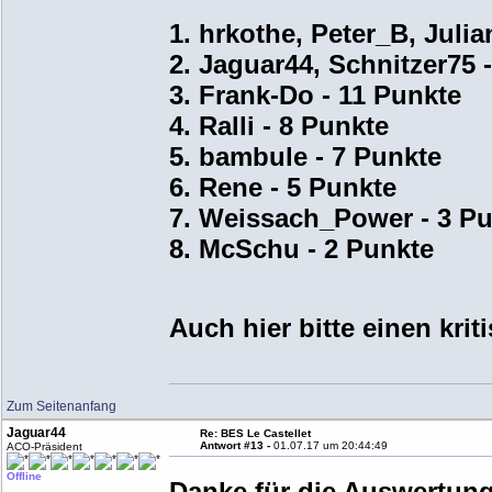
1. hrkothe, Peter_B, Juli
2. Jaguar44, Schnitzer75 
3. Frank-Do - 11 Punkte
4. Ralli - 8 Punkte
5. bambule - 7 Punkte
6. Rene - 5 Punkte
7. Weissach_Power - 3 P
8. McSchu - 2 Punkte
Auch hier bitte einen kri
Zum Seitenanfang
Jaguar44
Re: BES Le Castellet
Antwort #13 -
01.07.17 um 20:44:49
ACO-Präsident
Offline
Danke für die Auswertu