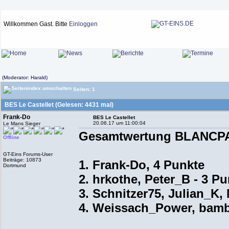
Willkommen Gast. Bitte
Einloggen
(Moderator: Harald)
Seiten: 1
BES Le Castellet (Gelesen: 4431 mal)
Frank-Do
BES Le Castellet
20.06.17 um 11:00:04
Le Mans Sieger
Gesamtwertung BLANCPA
Offline
GT-Eins Forums-User
Beiträge: 10873
1. Frank-Do, 4 Punkte
Dortmund
2. hrkothe, Peter_B - 3 Pu
3. Schnitzer75, Julian_K,
4. Weissach_Power, bamb