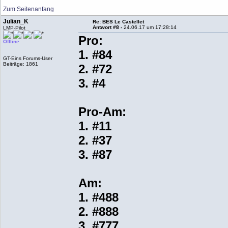
Zum Seitenanfang
Julian_K
Re: BES Le Castellet
Antwort #8 -
24.06.17 um 17:28:14
LMP-Pilot
Pro:
Offline
1. #84
GT-Eins Forums-User
Beiträge: 1861
2. #72
3. #4
Pro-Am:
1. #11
2. #37
3. #87
Am:
1. #488
2. #888
3. #777