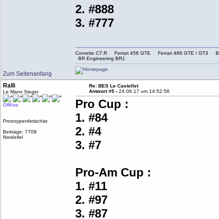
2. #888
3. #777
Corvette C7.R Ferrari 458 GTE Ferrari 488 GTE / G
BR Engineering BR1
Zum Seitenanfang
Ralli
Re: BES Le Castellet
Antwort #5 -
24.06.17 um 14:52:56
Le Mans Sieger
Pro Cup :
Offline
1. #84
Prototypenfetischist
2. #4
Beiträge: 7709
Nordeifel
3. #7
Pro-Am Cup :
1. #11
2. #97
3. #87