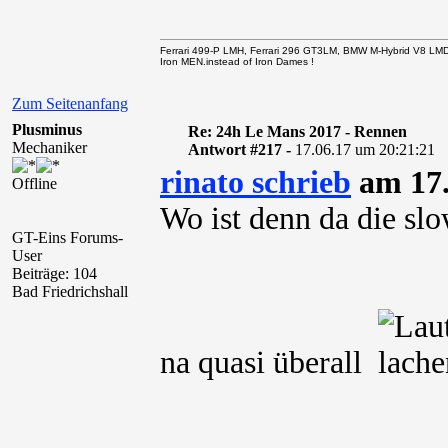
Ferrari 499-P LMH, Ferrari 296 GT3LM, BMW M-Hybrid V8 LM
Iron MEN.instead of Iron Dames !
Zum Seitenanfang
Plusminus
Re: 24h Le Mans 2017 - Rennen
Mechaniker
Antwort #217 -
17.06.17 um 20:21:21
rinato schrieb
am 17.
Offline
Wo ist denn da die sl
GT-Eins Forums-
User
Beiträge: 104
Bad Friedrichshall
na quasi überall