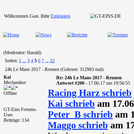
Willkommen Gast. Bitte
Einloggen
(Moderator: Harald)
Seiten:
1
...
3
4
5
6
7
...
22
24h Le Mans 2017 - Rennen (Gelesen: 312983 mal)
Kai
Re: 24h Le Mans 2017 - Rennen
Mechaniker
Antwort #200 -
17.06.17 um 19:56:55
Racing Harz schrieb
Offline
Kai schrieb
am 17.06
GT-Eins Forums-
Peter_B schrieb
am 1
User
Beiträge: 134
Maggo schrieb
am 17