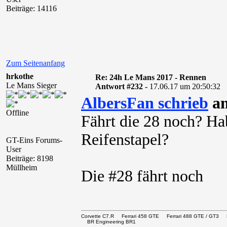
Beiträge: 14116
Zum Seitenanfang
hrkothe
Re: 24h Le Mans 2017 - Rennen
Le Mans Sieger
Antwort #232 -
17.06.17 um 20:50:32
AlbersFan schrieb
am
Offline
Fährt die 28 noch? Ha
Reifenstapel?
GT-Eins Forums-
User
Beiträge: 8198
Müllheim
Die #28 fährt noch
Corvette C7.R Ferrari 458 GTE Ferrari 488 GTE / 
BR Engineering BR1