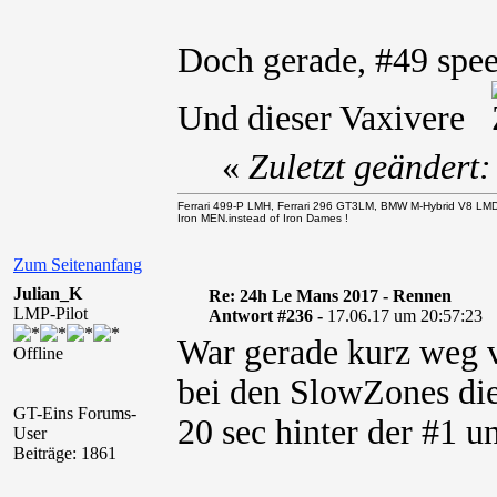
Doch gerade, #49 speed
Und dieser Vaxivere
«
Zuletzt geändert
Ferrari 499-P LMH, Ferrari 296 GT3LM, BMW M-Hybrid V8 LM
Iron MEN.instead of Iron Dames !
Zum Seitenanfang
Julian_K
Re: 24h Le Mans 2017 - Rennen
LMP-Pilot
Antwort #236 -
17.06.17 um 20:57:23
War gerade kurz weg 
Offline
bei den SlowZones die
GT-Eins Forums-
20 sec hinter der #1 u
User
Beiträge: 1861