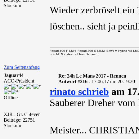
Stockum
Wieder zerbröselt ei
löschen.. sieht ja pe
Ferrari 499-P LMH, Ferrari 296 GT3LM, BMW M-Hybrid V8 LM
Iron MEN.instead of Iron Dames !
Zum Seitenanfang
Jaguar44
Re: 24h Le Mans 2017 - Rennen
ACO-Präsident
Antwort #216 -
17.06.17 um 20:19:20
rinato schrieb
am 17.
Offline
Sauberer Dreher vom 
XJR - Gr. C 4ever
Beiträge: 22751
Stockum
Meister... CHRIST