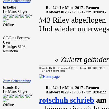
Zum Seitenanfang
hrkothe
Re: 24h Le Mans 2017 - Rennen
Le Mans Sieger
Antwort #128 -
17.06.17 um 18:00:05
#43 Riley abgeflogen
Offline
Und wieder unterweg
GT-Eins Forums-
User
Beiträge: 8198
Müllheim
«
Zuletzt geände
Corvette C7.R Ferrari 458 GTE Ferrari 488 GTE / 
BR Engineering BR1
Zum Seitenanfang
Frank-Do
Re: 24h Le Mans 2017 - Rennen
Le Mans Sieger
Antwort #129 -
17.06.17 um 18:04:22
rotschuh schrieb
am 1
Offline
...können sich nicht 