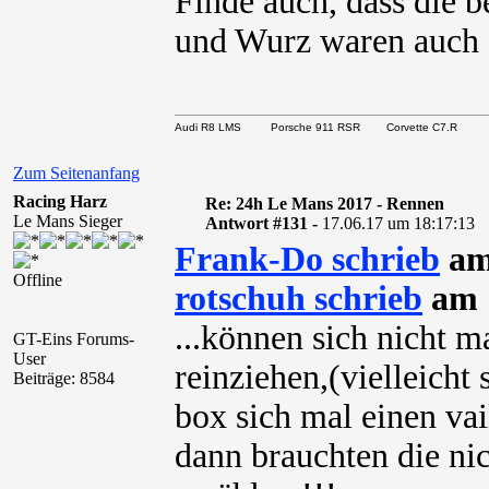
Finde auch, dass die 
und Wurz waren auch 
Audi R8 LMS Porsche 911 RSR Corvette C7.R
Zum Seitenanfang
Racing Harz
Re: 24h Le Mans 2017 - Rennen
Le Mans Sieger
Antwort #131 -
17.06.17 um 18:17:13
Frank-Do schrieb
am
Offline
rotschuh schrieb
am 1
...können sich nicht
GT-Eins Forums-
User
reinziehen,(vielleicht 
Beiträge: 8584
box sich mal einen vai
dann brauchten die nic