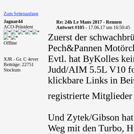
Zum Seitenanfang
Jaguar44
Re: 24h Le Mans 2017 - Rennen
ACO-Präsident
Antwort #105 -
17.06.17 um 16:50:45
Zuerst der schwachbrüs
Offline
Pech&Pannen Motörc
Evtl. hat ByKolles kei
XJR - Gr. C 4ever
Beiträge: 22751
Judd/AIM 5.5L V10 fo
Stockum
klickbare Links in Bei
registrierte Mitglied
Und Zytek/Gibson hat 
Weg mit den Turbo, Hu