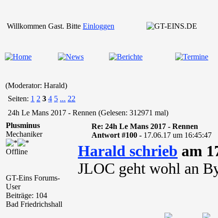
Willkommen Gast. Bitte
Einloggen
(Moderator: Harald)
Seiten:
1
2
3
4
5
...
22
24h Le Mans 2017 - Rennen (Gelesen: 312971 mal)
Plusminus
Re: 24h Le Mans 2017 - Rennen
Mechaniker
Antwort #100 -
17.06.17 um 16:45:47
Harald schrieb
am 17
Offline
JLOC geht wohl an By
GT-Eins Forums-
User
Beiträge: 104
Bad Friedrichshall