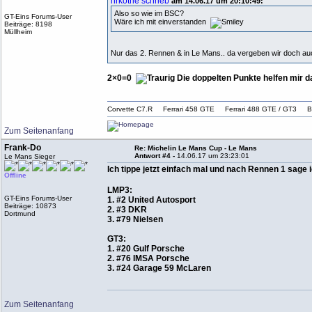
hrkothe schrieb
am 14.06.17 um 20:10:49:
Also so wie im BSC?
GT-Eins Forums-User
Wäre ich mit einverstanden
Beiträge: 8198
Müllheim
Nur das 2. Rennen & in Le Mans.. da vergeben wir doch a
2×0=0
Die doppelten Punkte helfen mir d
Corvette C7.R Ferrari 458 GTE Ferrari 488 GTE / G
Zum Seitenanfang
Frank-Do
Re: Michelin Le Mans Cup - Le Mans
Antwort #4 -
14.06.17 um 23:23:01
Le Mans Sieger
Ich tippe jetzt einfach mal und nach Rennen 1 sage 
Offline
LMP3:
GT-Eins Forums-User
1. #2 United Autosport
Beiträge: 10873
2. #3 DKR
Dortmund
3. #79 Nielsen
GT3:
1. #20 Gulf Porsche
2. #76 IMSA Porsche
3. #24 Garage 59 McLaren
Zum Seitenanfang