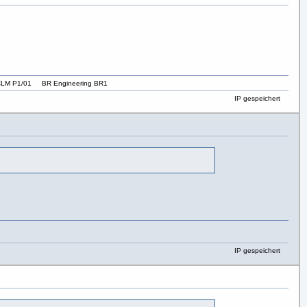
LM P1/01 BR Engineering BR1
IP gespeichert
IP gespeichert