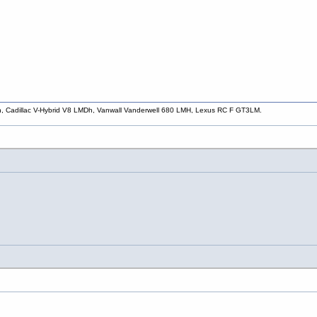
h, Cadillac V-Hybrid V8 LMDh, Vanwall Vanderwell 680 LMH, Lexus RC F GT3LM.