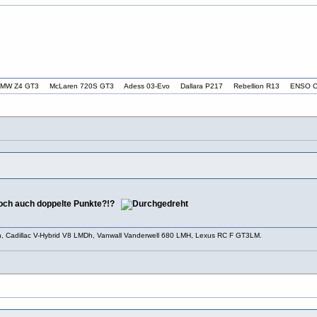
T3 BMW Z4 GT3 McLaren 720S GT3 Adess 03-Evo Dallara P217 Rebellion R13 ENSO C
 doch auch doppelte Punkte?!?
h, Cadillac V-Hybrid V8 LMDh, Vanwall Vanderwell 680 LMH, Lexus RC F GT3LM.