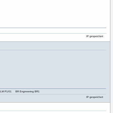
IP gespeichert
LM P1/01 BR Engineering BR1
IP gespeichert