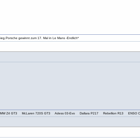
ieg.Porsche gewinnt zum 17. Mal in Le Mans -Endlich*
T3 BMW Z4 GT3 McLaren 720S GT3 Adess 03-Evo Dallara P217 Rebellion R13 ENSO C