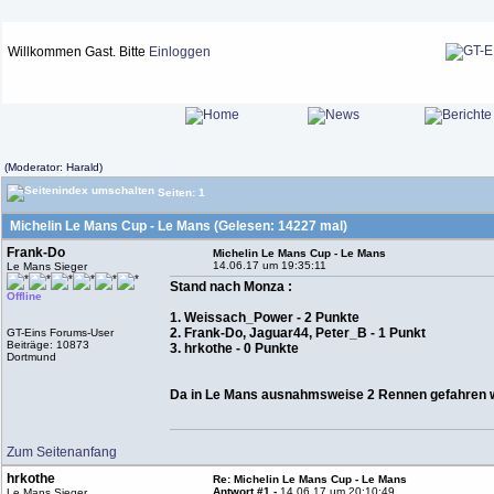
Willkommen Gast. Bitte
Einloggen
(Moderator: Harald)
Seiten: 1
Michelin Le Mans Cup - Le Mans (Gelesen: 14227 mal)
Frank-Do
Michelin Le Mans Cup - Le Mans
14.06.17 um 19:35:11
Le Mans Sieger
Stand nach Monza :
Offline
1. Weissach_Power - 2 Punkte
2. Frank-Do, Jaguar44, Peter_B - 1 Punkt
GT-Eins Forums-User
Beiträge: 10873
3. hrkothe - 0 Punkte
Dortmund
Da in Le Mans ausnahmsweise 2 Rennen gefahren we
Zum Seitenanfang
hrkothe
Re: Michelin Le Mans Cup - Le Mans
Antwort #1 -
14.06.17 um 20:10:49
Le Mans Sieger