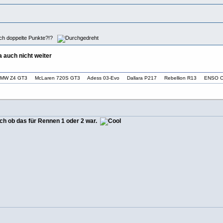
uch doppelte Punkte?!?
a auch nicht weiter
T3 BMW Z4 GT3 McLaren 720S GT3 Adess 03-Evo Dallara P217 Rebellion R13 ENSO C
ich ob das für Rennen 1 oder 2 war.