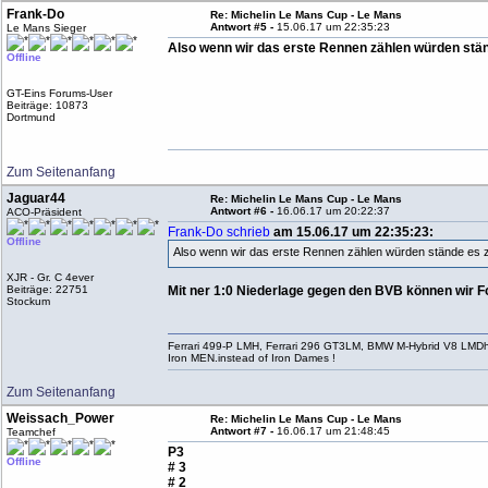
Frank-Do
Re: Michelin Le Mans Cup - Le Mans
Antwort #5 -
15.06.17 um 22:35:23
Le Mans Sieger
Also wenn wir das erste Rennen zählen würden stän
Offline
GT-Eins Forums-User
Beiträge: 10873
Dortmund
Zum Seitenanfang
Jaguar44
Re: Michelin Le Mans Cup - Le Mans
Antwort #6 -
16.06.17 um 20:22:37
ACO-Präsident
Frank-Do schrieb
am 15.06.17 um 22:35:23:
Offline
Also wenn wir das erste Rennen zählen würden stände es 
XJR - Gr. C 4ever
Beiträge: 22751
Mit ner 1:0 Niederlage gegen den BVB können wir 
Stockum
Ferrari 499-P LMH, Ferrari 296 GT3LM, BMW M-Hybrid V8 LMD
Iron MEN.instead of Iron Dames !
Zum Seitenanfang
Weissach_Power
Re: Michelin Le Mans Cup - Le Mans
Antwort #7 -
16.06.17 um 21:48:45
Teamchef
P3
Offline
# 3
# 2