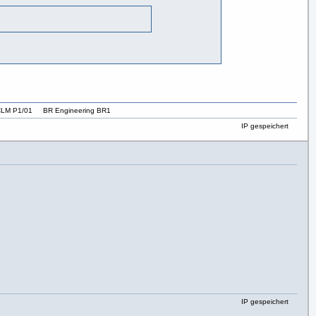
LM P1/01 BR Engineering BR1
IP gespeichert
IP gespeichert