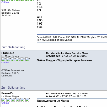
P3
Offline
# 2
# 18
# 3
XJR - Gr. C 4ever
Beiträge: 22751
Stockum
GT3
# 95
# 97
# 46
Ferrari 499-P LMH, Ferrari 296 GT3LM, BMW M-Hybrid V8 LMD
Iron MEN.instead of Iron Dames !
Zum Seitenanfang
Frank-Do
Re: Michelin Le Mans Cup - Le Mans
Antwort #10 -
17.06.17 um 11:31:41
Le Mans Sieger
Grüne Flagge - Tippspiel ist geschlossen.
Offline
GT-Eins Forums-User
Beiträge: 10873
Dortmund
Zum Seitenanfang
Frank-Do
Re: Michelin Le Mans Cup - Le Mans
Antwort #11 -
17.06.17 um 16:11:25
Le Mans Sieger
Tageswertung Le Mans:
Offline