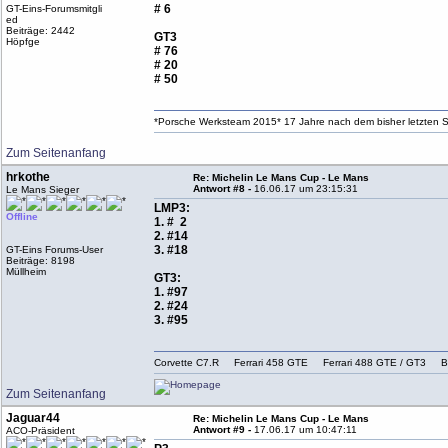
# 6
GT-Eins-Forumsmitgli
ed
Beiträge: 2442
GT3
Höpfge
# 76
# 20
# 50
*Porsche Werksteam 2015* 17 Jahre nach dem bisher letzten S
Zum Seitenanfang
hrkothe
Re: Michelin Le Mans Cup - Le Mans
Antwort #8 -
16.06.17 um 23:15:31
Le Mans Sieger
LMP3:
Offline
1. # 2
2. #14
3. #18
GT-Eins Forums-User
Beiträge: 8198
Müllheim
GT3:
1. #97
2. #24
3. #95
Corvette C7.R Ferrari 458 GTE Ferrari 488 GTE / G
Zum Seitenanfang
Jaguar44
Re: Michelin Le Mans Cup - Le Mans
Antwort #9 -
17.06.17 um 10:47:11
ACO-Präsident