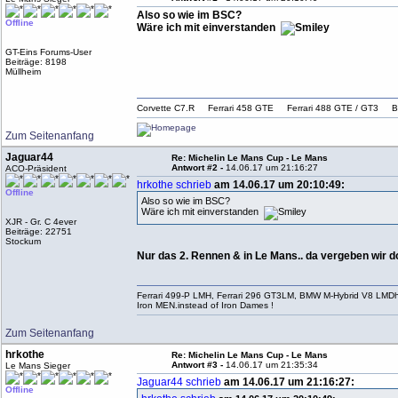
Also so wie im BSC?
Offline
Wäre ich mit einverstanden
GT-Eins Forums-User
Beiträge: 8198
Müllheim
Corvette C7.R Ferrari 458 GTE Ferrari 488 GTE / G
Zum Seitenanfang
Jaguar44
Re: Michelin Le Mans Cup - Le Mans
Antwort #2 -
14.06.17 um 21:16:27
ACO-Präsident
hrkothe schrieb
am 14.06.17 um 20:10:49:
Offline
Also so wie im BSC?
Wäre ich mit einverstanden
XJR - Gr. C 4ever
Beiträge: 22751
Stockum
Nur das 2. Rennen & in Le Mans.. da vergeben wir
Ferrari 499-P LMH, Ferrari 296 GT3LM, BMW M-Hybrid V8 LMD
Iron MEN.instead of Iron Dames !
Zum Seitenanfang
hrkothe
Re: Michelin Le Mans Cup - Le Mans
Antwort #3 -
14.06.17 um 21:35:34
Le Mans Sieger
Jaguar44 schrieb
am 14.06.17 um 21:16:27:
Offline