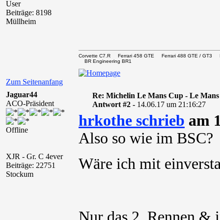
User
Beiträge: 8198
Müllheim
Corvette C7.R Ferrari 458 GTE Ferrari 488 GTE / 
BR Engineering BR1
Zum Seitenanfang
Jaguar44
Re: Michelin Le Mans Cup - Le Mans
ACO-Präsident
Antwort #2 -
14.06.17 um 21:16:27
hrkothe schrieb
am 1
Offline
Also so wie im BSC?
XJR - Gr. C 4ever
Wäre ich mit einvers
Beiträge: 22751
Stockum
Nur das 2. Rennen & i