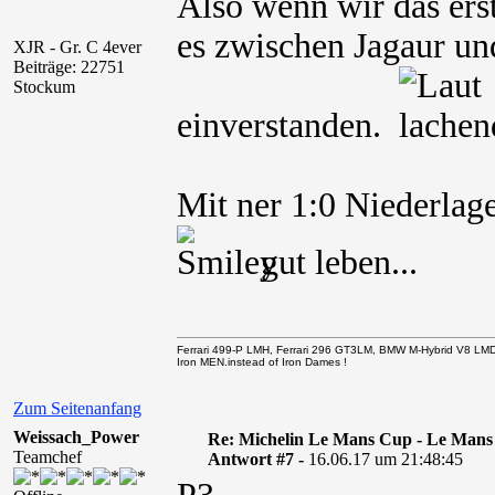
Also wenn wir das ers
es zwischen Jagaur un
XJR - Gr. C 4ever
Beiträge: 22751
Stockum
einverstanden.
Mit ner 1:0 Niederla
gut leben...
Ferrari 499-P LMH, Ferrari 296 GT3LM, BMW M-Hybrid V8 LM
Iron MEN.instead of Iron Dames !
Zum Seitenanfang
Weissach_Power
Re: Michelin Le Mans Cup - Le Mans
Teamchef
Antwort #7 -
16.06.17 um 21:48:45