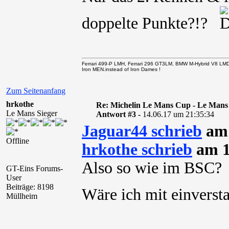
doppelte Punkte?!?
Ferrari 499-P LMH, Ferrari 296 GT3LM, BMW M-Hybrid V8 LM
Iron MEN.instead of Iron Dames !
Zum Seitenanfang
hrkothe
Re: Michelin Le Mans Cup - Le Mans
Le Mans Sieger
Antwort #3 -
14.06.17 um 21:35:34
Jaguar44 schrieb
am 
Offline
hrkothe schrieb
am 1
Also so wie im BSC?
GT-Eins Forums-
User
Beiträge: 8198
Wäre ich mit einvers
Müllheim