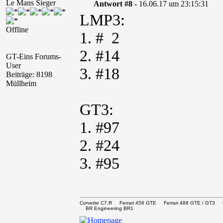
Le Mans Sieger
Antwort #8 -
16.06.17 um 23:15:31
LMP3:
Offline
1. # 2
2. #14
GT-Eins Forums-
User
3. #18
Beiträge: 8198
Müllheim
GT3:
1. #97
2. #24
3. #95
Corvette C7.R Ferrari 458 GTE Ferrari 488 GTE / 
BR Engineering BR1