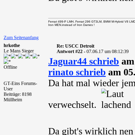
Ferrari 499-P LMH, Ferrari 296 GT3LM, BMW M-Hybrid V8 LM
Iron MEN.instead of Iron Dames !
Zum Seitenanfang
hrkothe
Re: USCC Detroit
Le Mans Sieger
Antwort #22 -
07.06.17 um 08:12:39
Jaguar44 schrieb
am 
Offline
rinato schrieb
am 05.
Da hat mal wieder je
GT-Eins Forums-
User
Beiträge: 8198
Müllheim
verwechselt.
Da gibt's wirklich ne