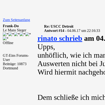
Zum Seitenanfang
Frank-Do
Re: USCC Detroit
Le Mans Sieger
Antwort #14 -
04.06.17 um 22:16:33
rinato schrieb
am 04.
Offline
Upps,
unhöflich, wie ich ma
GT-Eins Forums-
User
Auswerten nicht bei J
Beiträge: 10873
Dortmund
Wird hiermit nachgeho
Dem schließe ich mich