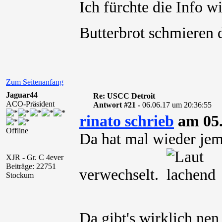
Ich fürchte die Info w
Butterbrot schmieren d
Zum Seitenanfang
Jaguar44
Re: USCC Detroit
ACO-Präsident
Antwort #21 -
06.06.17 um 20:36:55
rinato schrieb
am 05.
Offline
Da hat mal wieder je
XJR - Gr. C 4ever
Beiträge: 22751
verwechselt.
Stockum
Da gibt's wirklich ne