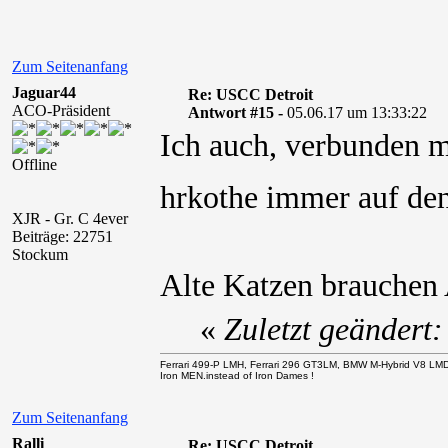
Zum Seitenanfang
Jaguar44
Re: USCC Detroit
ACO-Präsident
Antwort #15 -
05.06.17 um 13:33:22
Ich auch, verbunden m
Offline
hrkothe immer auf de
XJR - Gr. C 4ever
Beiträge: 22751
Stockum
Alte Katzen brauchen
«
Zuletzt geändert
Ferrari 499-P LMH, Ferrari 296 GT3LM, BMW M-Hybrid V8 LM
Iron MEN.instead of Iron Dames !
Zum Seitenanfang
Ralli
Re: USCC Detroit