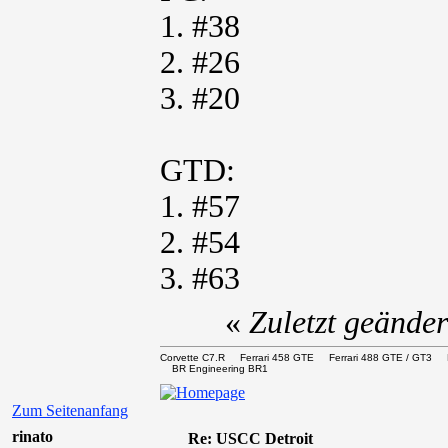
1. #38
2. #26
3. #20
GTD:
1. #57
2. #54
3. #63
«
Zuletzt geände
Corvette C7.R Ferrari 458 GTE Ferrari 488 GTE / 
BR Engineering BR1
Zum Seitenanfang
rinato
Re: USCC Detroit