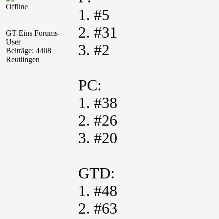
Offline
1. #5
2. #31
GT-Eins Forums-
User
3. #2
Beiträge: 4408
Reutlingen
PC:
1. #38
2. #26
3. #20
GTD:
1. #48
2. #63