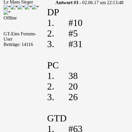
Le Mans Sieger
Antwort #3 -
02.06.17 um 22:13:48
DP
Offline
1. #10
2. #5
GT-Eins Forums-
User
3. #31
Beiträge: 14116
PC
1. 38
2. 20
3. 26
GTD
1. #63