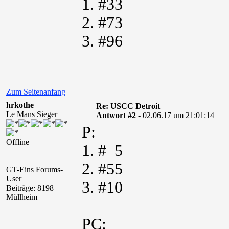
1. #33
2. #73
3. #96
Zum Seitenanfang
hrkothe
Re: USCC Detroit
Le Mans Sieger
Antwort #2 -
02.06.17 um 21:01:14
P:
Offline
1. # 5
2. #55
GT-Eins Forums-
User
3. #10
Beiträge: 8198
Müllheim
PC: