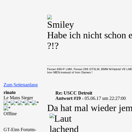
Habe ich nicht schon e
?!?
Ferrari 499-P LMH, Ferrari 296 GT3LM, BMW M-Hybrid V8 LM
Iron MEN.instead of Iron Dames !
Zum Seitenanfang
rinato
Re: USCC Detroit
Le Mans Sieger
Antwort #19 -
05.06.17 um 22:27:00
Da hat mal wieder je
Offline
GT-Eins Forums-