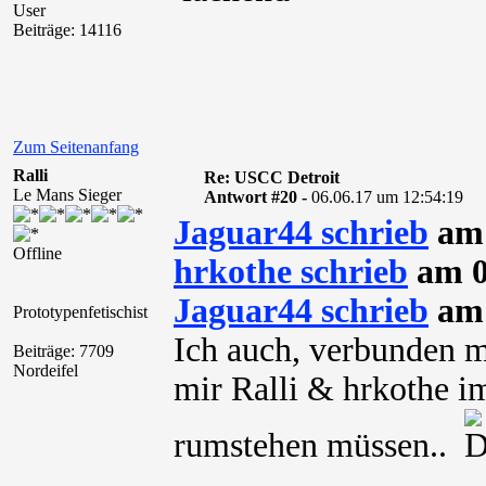
User
Beiträge: 14116
Zum Seitenanfang
Ralli
Re: USCC Detroit
Le Mans Sieger
Antwort #20 -
06.06.17 um 12:54:19
Jaguar44 schrieb
am 
Offline
hrkothe schrieb
am 0
Jaguar44 schrieb
am 
Prototypenfetischist
Ich auch, verbunden m
Beiträge: 7709
Nordeifel
mir Ralli & hrkothe i
rumstehen müssen..