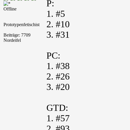
P:
Offline
1. #5
2. #10
Prototypenfetischist
3. #31
Beiträge: 7709
Nordeifel
PC:
1. #38
2. #26
3. #20
GTD:
1. #57
2. #93