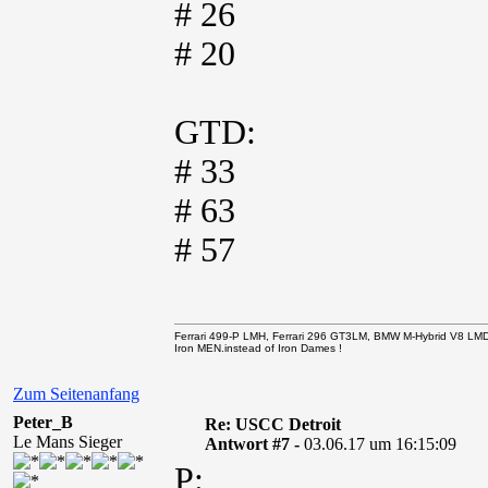
# 26
# 20
GTD:
# 33
# 63
# 57
Ferrari 499-P LMH, Ferrari 296 GT3LM, BMW M-Hybrid V8 LM
Iron MEN.instead of Iron Dames !
Zum Seitenanfang
Peter_B
Re: USCC Detroit
Le Mans Sieger
Antwort #7 -
03.06.17 um 16:15:09
P: