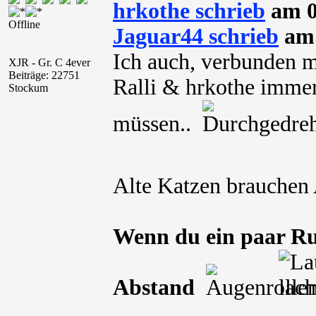
hrkothe schrieb
am 0
Offline
Jaguar44 schrieb
am 
Ich auch, verbunden m
XJR - Gr. C 4ever
Beiträge: 22751
Ralli & hrkothe immer
Stockum
müssen..
Alte Katzen brauchen
Wenn du ein paar Ru
Abstand