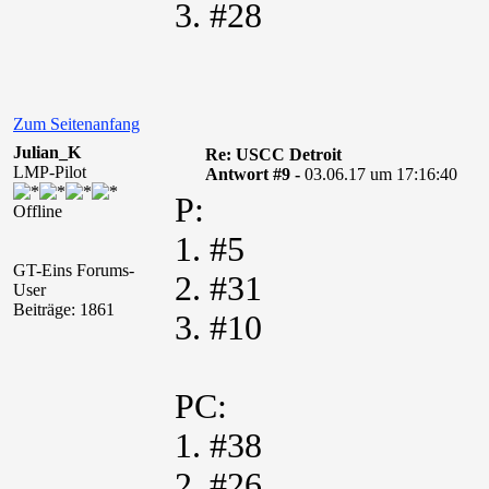
3. #28
Zum Seitenanfang
Julian_K
Re: USCC Detroit
LMP-Pilot
Antwort #9 -
03.06.17 um 17:16:40
P:
Offline
1. #5
GT-Eins Forums-
2. #31
User
Beiträge: 1861
3. #10
PC:
1. #38
2. #26