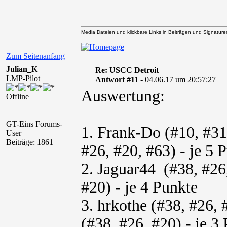
Media Dateien und klickbare Links in Beiträgen und Signaturen 
Zum Seitenanfang
Julian_K
Re: USCC Detroit
LMP-Pilot
Antwort #11 -
04.06.17 um 20:57:27
Auswertung:
Offline
GT-Eins Forums-
1. Frank-Do (#10, #31
User
Beiträge: 1861
#26, #20, #63) - je 5 
2. Jaguar44 (#38, #26,
#20) - je 4 Punkte
3. hrkothe (#38, #26, 
(#38, #26, #20) - je 3