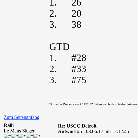
1. 26
2. 20
3. 38
GTD
1. #28
2. #33
3. #75
*Porsche Werksteam 2015* 17 Jahre nach dem bisher letzten 
Zum Seitenanfang
Ralli
Re: USCC Detroit
Le Mans Sieger
Antwort #5 -
03.06.17 um 12:12:45