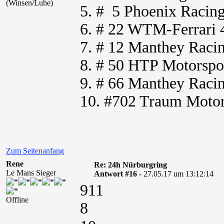
(Winsen/Luhe)
5. # 5 Phoenix Raci
6. # 22 WTM-Ferrari
7. # 12 Manthey Raci
8. # 50 HTP Motorsp
9. # 66 Manthey Raci
10. #702 Traum Moto
Zum Seitenanfang
Rene
Re: 24h Nürburgring
Le Mans Sieger
Antwort #16 -
27.05.17 um 13:12:14
911
Offline
8