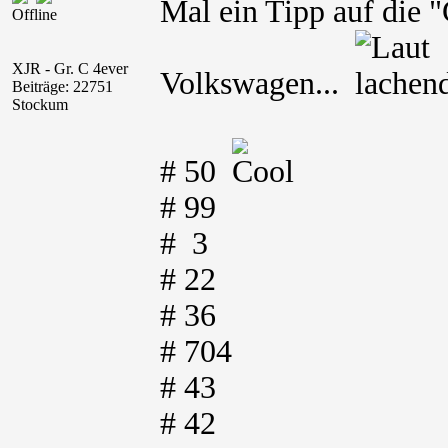
Mal ein Tipp auf die
Offline
XJR - Gr. C 4ever
Volkswagen...
Beiträge: 22751
Stockum
# 50
# 99
# 3
# 22
# 36
# 704
# 43
# 42