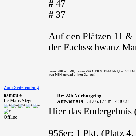
# 47
# 37
Auf den Plätzen 11 & 1
der Fuchsschwanz Ma
Ferrari 499-P LMH, Ferrari 296 GT3LM, BMW M-Hybrid V8 LM
Iron MEN.instead of Iron Dames !
Zum Seitenanfang
bambule
Re: 24h Nürburgring
Le Mans Sieger
Antwort #19 -
31.05.17 um 14:30:24
Hier das Endergebnis
Offline
956er: 1 Pkt. (Platz 4,