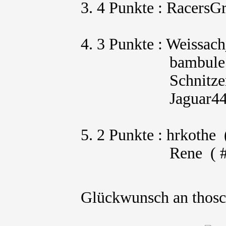
3. 4 Punkte : RacersGr
4. 3 Punkte : Weissac
bambule ( #42 
Schnitzer7
Jaguar44 ( #99 
5. 2 Punkte : hrkothe 
Rene ( #8 / 
Glückwunsch an thos