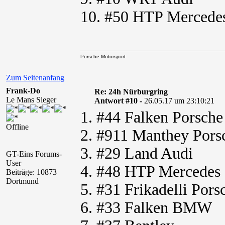
10. #50 HTP Mercede
Porsche Motorsport
Zum Seitenanfang
Frank-Do
Re: 24h Nürburgring
Le Mans Sieger
Antwort #10 -
26.05.17 um 23:10:21
1. #44 Falken Porsche
Offline
2. #911 Manthey Pors
3. #29 Land Audi
GT-Eins Forums-
User
4. #48 HTP Mercedes
Beiträge: 10873
Dortmund
5. #31 Frikadelli Pors
6. #33 Falken BMW