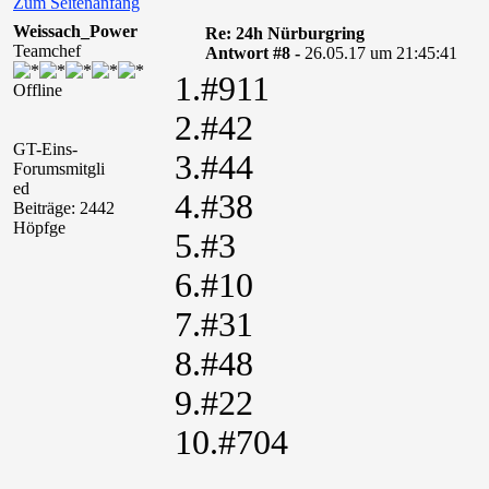
Zum Seitenanfang
Weissach_Power
Re: 24h Nürburgring
Teamchef
Antwort #8 -
26.05.17 um 21:45:41
1.#911
Offline
2.#42
GT-Eins-
3.#44
Forumsmitgli
ed
4.#38
Beiträge: 2442
Höpfge
5.#3
6.#10
7.#31
8.#48
9.#22
10.#704