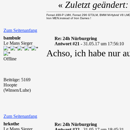
«
Zuletzt geändert
Ferrari 499-P LMH, Ferrari 296 GT3LM, BMW M-Hybrid V8 LM
Iron MEN.instead of Iron Dames !
Zum Seitenanfang
bambule
Re: 24h Nürburgring
Le Mans Sieger
Antwort #21 -
31.05.17 um 17:56:10
Achso, ich habe nur au
Offline
Beiträge: 5169
Hoopte
(Winsen/Luhe)
Zum Seitenanfang
hrkothe
Re: 24h Nürburgring
Le Mans Sieger
Antwort #22 -
31.05.17 um 18:45:31