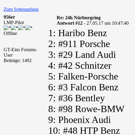
Zum Seitenanfang
956er
Re: 24h Nürburgring
LMP-Pilot
Antwort #12 -
27.05.17 um 10:47:40
1: Haribo Benz
Offline
2: #911 Porsche
GT-Eins Forums-
3: #29 Land Audi
User
Beiträge: 1492
4: #42 Schnitzer
5: Falken-Porsche
6: #3 Falcon Benz
7: #36 Bentley
8: #98 Rowe-BMW
9: Phoenix Audi
10: #48 HTP Benz