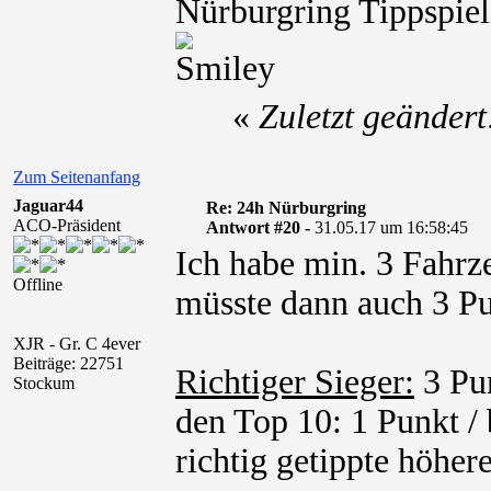
Nürburgring Tippspiel
«
Zuletzt geänder
Zum Seitenanfang
Jaguar44
Re: 24h Nürburgring
ACO-Präsident
Antwort #20 -
31.05.17 um 16:58:45
Ich habe min. 3 Fahrz
Offline
müsste dann auch 3 Pu
XJR - Gr. C 4ever
Beiträge: 22751
Richtiger Sieger:
3 Pun
Stockum
den Top 10: 1 Punkt / 
richtig getippte höhere