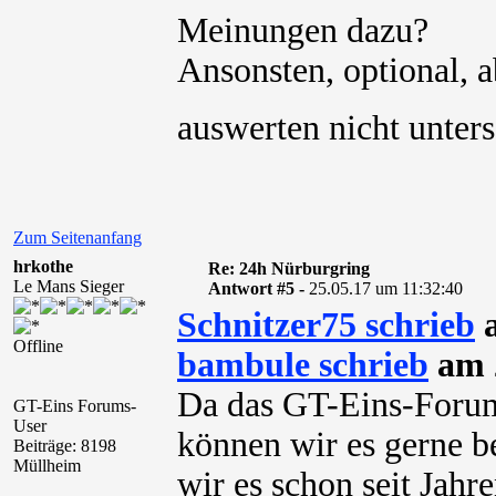
Meinungen dazu?
Ansonsten, optional, 
auswerten nicht unter
Zum Seitenanfang
hrkothe
Re: 24h Nürburgring
Le Mans Sieger
Antwort #5 -
25.05.17 um 11:32:40
Schnitzer75 schrieb
a
Offline
bambule schrieb
am 2
Da das GT-Eins-Forum 
GT-Eins Forums-
User
können wir es gerne b
Beiträge: 8198
Müllheim
wir es schon seit Jahr