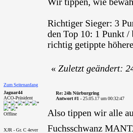
Wir tippen, wie bewähr
Richtiger Sieger: 3 Pun
den Top 10: 1 Punkt / 
richtig getippte höhere
«
Zuletzt geändert: 
Zum Seitenanfang
Jaguar44
Re: 24h Nürburgring
ACO-Präsident
Antwort #1 -
25.05.17 um 00:32:47
Also tippen wir alle a
Offline
Fuchsschwanz MAN
XJR - Gr. C 4ever