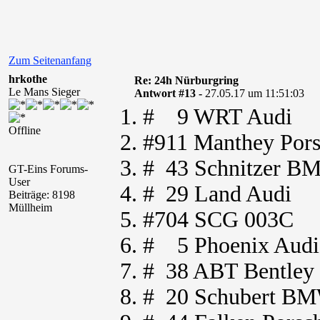
Zum Seitenanfang
hrkothe
Re: 24h Nürburgring
Le Mans Sieger
Antwort #13 -
27.05.17 um 11:51:03
1. # 9 WRT Audi
Offline
2. #911 Manthey Por
3. # 43 Schnitzer 
GT-Eins Forums-
User
4. # 29 Land Audi
Beiträge: 8198
Müllheim
5. #704 SCG 003C
6. # 5 Phoenix Audi
7. # 38 ABT Bentley
8. # 20 Schubert B