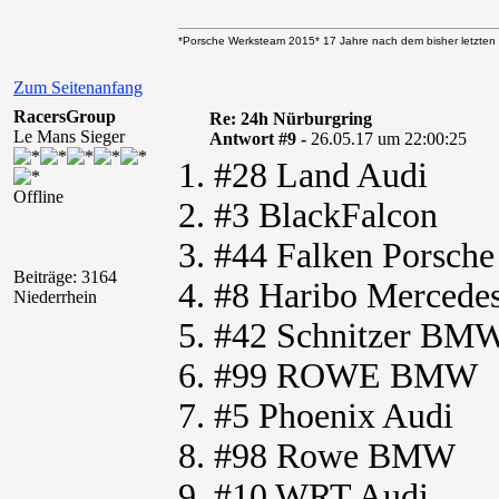
*Porsche Werksteam 2015* 17 Jahre nach dem bisher letzten 
Zum Seitenanfang
RacersGroup
Re: 24h Nürburgring
Le Mans Sieger
Antwort #9 -
26.05.17 um 22:00:25
1. #28 Land Audi
Offline
2. #3 BlackFalcon
3. #44 Falken Porsche
Beiträge: 3164
4. #8 Haribo Mercede
Niederrhein
5. #42 Schnitzer BM
6. #99 ROWE BMW
7. #5 Phoenix Audi
8. #98 Rowe BMW
9. #10 WRT Audi