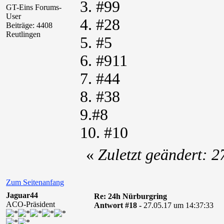
3. #99
GT-Eins Forums-
User
4. #28
Beiträge: 4408
Reutlingen
5. #5
6. #911
7. #44
8. #38
9.#8
10. #10
«
Zuletzt geändert: 
Zum Seitenanfang
Jaguar44
Re: 24h Nürburgring
ACO-Präsident
Antwort #18 -
27.05.17 um 14:37:33