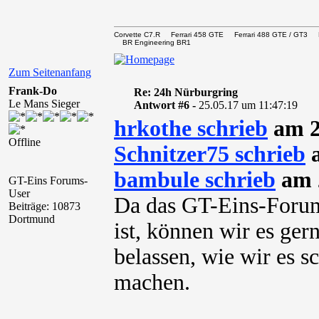
Corvette C7.R Ferrari 458 GTE Ferrari 488 GTE / 
BR Engineering BR1
Zum Seitenanfang
Frank-Do
Re: 24h Nürburgring
Le Mans Sieger
Antwort #6 -
25.05.17 um 11:47:19
hrkothe schrieb
am 2
Offline
Schnitzer75 schrieb
a
bambule schrieb
am 2
GT-Eins Forums-
User
Da das GT-Eins-Forum
Beiträge: 10873
Dortmund
ist, können wir es ger
belassen, wie wir es s
machen.