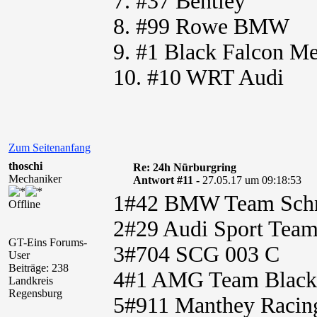
7. #37 Bentley
8. #99 Rowe BMW
9. #1 Black Falcon M
10. #10 WRT Audi
Zum Seitenanfang
thoschi
Re: 24h Nürburgring
Mechaniker
Antwort #11 -
27.05.17 um 09:18:53
1#42 BMW Team Schn
Offline
2#29 Audi Sport Tea
GT-Eins Forums-
3#704 SCG 003 C
User
Beiträge: 238
4#1 AMG Team Black
Landkreis
Regensburg
5#911 Manthey Racin