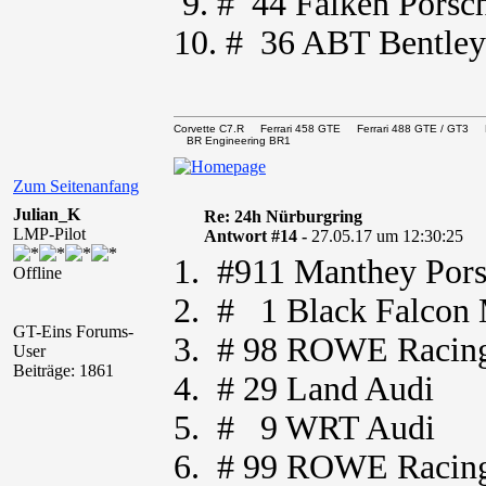
9. # 44 Falken Porsc
10. # 36 ABT Bentley
Corvette C7.R Ferrari 458 GTE Ferrari 488 GTE / 
BR Engineering BR1
Zum Seitenanfang
Julian_K
Re: 24h Nürburgring
LMP-Pilot
Antwort #14 -
27.05.17 um 12:30:25
1. #911 Manthey Por
Offline
2. # 1 Black Falcon
GT-Eins Forums-
3. # 98 ROWE Raci
User
Beiträge: 1861
4. # 29 Land Audi
5. # 9 WRT Audi
6. # 99 ROWE Raci