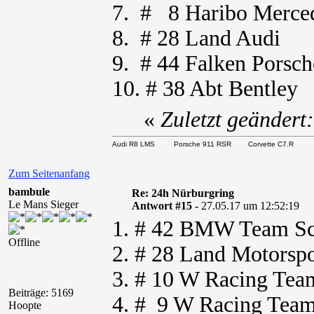
7. # 8 Haribo Merce
8. # 28 Land Audi
9. # 44 Falken Porsch
10. # 38 Abt Bentley
«
Zuletzt geändert
Audi R8 LMS Porsche 911 RSR Corvette C7.R
Zum Seitenanfang
bambule
Re: 24h Nürburgring
Le Mans Sieger
Antwort #15 -
27.05.17 um 12:52:19
1. # 42 BMW Team S
Offline
2. # 28 Land Motors
3. # 10 W Racing Te
Beiträge: 5169
4. # 9 W Racing Te
Hoopte