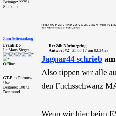
Beiträge: 22751
Stockum
Ferrari 499-P LMH, Ferrari 296 GT3LM, BMW M-Hybrid V8 LM
Iron MEN.instead of Iron Dames !
Zum Seitenanfang
Frank-Do
Re: 24h Nürburgring
Le Mans Sieger
Antwort #2 -
25.05.17 um 02:34:28
Jaguar44 schrieb
am 
Offline
Also tippen wir alle a
GT-Eins Forums-
User
den Fuchsschwanz
Beiträge: 10873
Dortmund
Wenn wir hier beim E