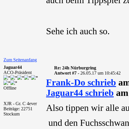
auch beim Tippspiel 
Sehe ich auch so.
Zum Seitenanfang
Jaguar44
Re: 24h Nürburgring
ACO-Präsident
Antwort #7 -
26.05.17 um 10:45:42
Frank-Do schrieb
am
Offline
Jaguar44 schrieb
am 
XJR - Gr. C 4ever
Also tippen wir alle a
Beiträge: 22751
Stockum
und den Fuchsschw