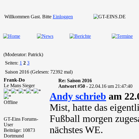
Willkommen Gast. Bitte
Einloggen
(Moderator: Patrick)
Seiten:
1
2
3
Saison 2016 (Gelesen: 72392 mal)
Frank-Do
Re: Saison 2016
Le Mans Sieger
Antwort #50 -
22.04.16 um 21:47:40
Andy schrieb
am 22.0
Offline
Mist, hatte das eigentl
Fußball morgen zugesa
GT-Eins Forums-
User
nächstes WE.
Beiträge: 10873
Dortmund