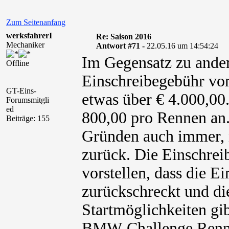
Zum Seitenanfang
werksfahrerI
Re: Saison 2016
Mechaniker
Antwort #71 -
22.05.16 um 14:54:24
Im Gegensatz zu ander
Offline
Einschreibegebühr vo
GT-Eins-
etwas über € 4.000,00.
Forumsmitgli
ed
800,00 pro Rennen an
Beiträge: 155
Gründen auch immer, ni
zurück. Die Einschreib
vorstellen, dass die E
zurückschreckt und di
Startmöglichkeiten gi
BMW-Challenge Rennse