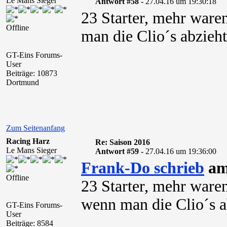
Le Mans Sieger
Antwort #58 -
27.04.16 um 19:30:18
23 Starter, mehr ware
Offline
man die Clio´s abzieht
GT-Eins Forums-
User
Beiträge: 10873
Dortmund
Zum Seitenanfang
Racing Harz
Re: Saison 2016
Le Mans Sieger
Antwort #59 -
27.04.16 um 19:36:00
Frank-Do schrieb
am
Offline
23 Starter, mehr ware
wenn man die Clio´s a
GT-Eins Forums-
User
Beiträge: 8584