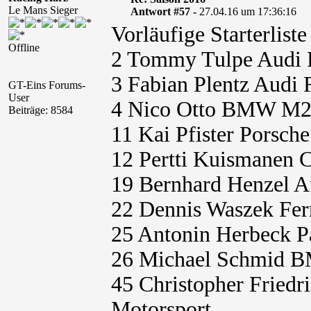
Le Mans Sieger
Antwort #57 -
27.04.16 um 17:36:16
Vorläufige Starterlis
Offline
2 Tommy Tulpe Audi 
3 Fabian Plentz Audi
GT-Eins Forums-
User
4 Nico Otto BMW M23
Beiträge: 8584
11 Kai Pfister Porsc
12 Pertti Kuismanen 
19 Bernhard Henzel A
22 Dennis Waszek Fer
25 Antonin Herbeck 
26 Michael Schmid 
45 Christopher Fried
Motorsport