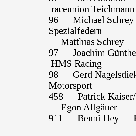
raceunion Teichmann
96 Michael Sch
Spezialfedern
Matthias Sc
97 Joachim Günt
HMS Racing
98 Gerd Nagels
Motorsport
458 Patrick Kais
Egon Allgä
911 Benni Hey P