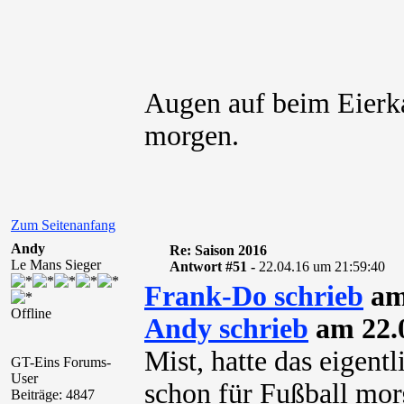
Augen auf beim Eier
morgen.
Zum Seitenanfang
Andy
Re: Saison 2016
Le Mans Sieger
Antwort #51 -
22.04.16 um 21:59:40
Frank-Do schrieb
am
Offline
Andy schrieb
am 22.0
Mist, hatte das eigentl
GT-Eins Forums-
User
schon für Fußball mor
Beiträge: 4847