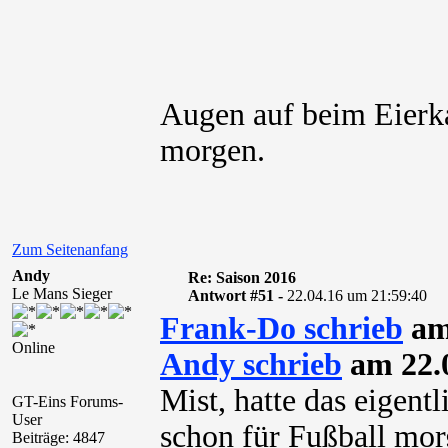
Augen auf beim Eier
morgen.
Zum Seitenanfang
Andy
Re: Saison 2016
Le Mans Sieger
Antwort #51 -
22.04.16 um 21:59:40
Frank-Do schrieb
am
Online
Andy schrieb
am 22.0
Mist, hatte das eigentl
GT-Eins Forums-
User
schon für Fußball mor
Beiträge: 4847