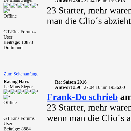
Le Mans Sieger
Antwort #58 -
27.04.16 um 19:30:18
23 Starter, mehr ware
Offline
man die Clio´s abzieht
GT-Eins Forums-
User
Beiträge: 10873
Dortmund
Zum Seitenanfang
Racing Harz
Re: Saison 2016
Le Mans Sieger
Antwort #59 -
27.04.16 um 19:36:00
Frank-Do schrieb
am
Offline
23 Starter, mehr ware
wenn man die Clio´s a
GT-Eins Forums-
User
Beiträge: 8584