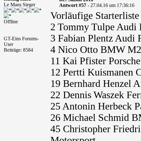
Le Mans Sieger
Antwort #57 -
27.04.16 um 17:36:16
Vorläufige Starterlis
Offline
2 Tommy Tulpe Audi 
3 Fabian Plentz Audi
GT-Eins Forums-
User
4 Nico Otto BMW M23
Beiträge: 8584
11 Kai Pfister Porsc
12 Pertti Kuismanen 
19 Bernhard Henzel A
22 Dennis Waszek Fer
25 Antonin Herbeck 
26 Michael Schmid 
45 Christopher Fried
Motorsport