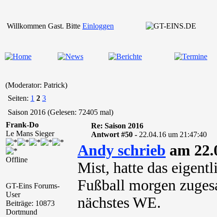
Willkommen Gast. Bitte
Einloggen
(Moderator: Patrick)
Seiten:
1
2
3
Saison 2016 (Gelesen: 72405 mal)
Frank-Do
Re: Saison 2016
Le Mans Sieger
Antwort #50 -
22.04.16 um 21:47:40
Andy schrieb
am 22.0
Offline
Mist, hatte das eigentl
Fußball morgen zugesa
GT-Eins Forums-
User
nächstes WE.
Beiträge: 10873
Dortmund