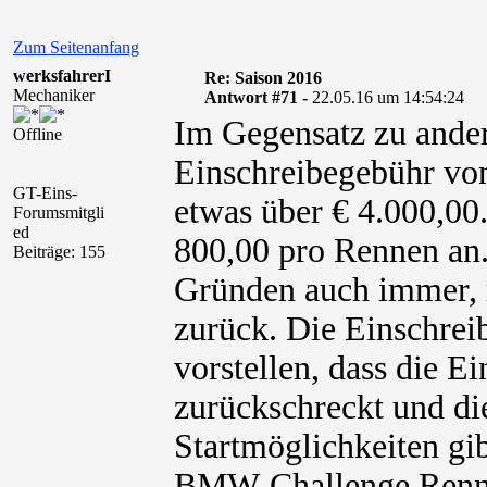
Zum Seitenanfang
werksfahrerI
Re: Saison 2016
Mechaniker
Antwort #71 -
22.05.16 um 14:54:24
Im Gegensatz zu ander
Offline
Einschreibegebühr vo
GT-Eins-
etwas über € 4.000,00.
Forumsmitgli
ed
800,00 pro Rennen an
Beiträge: 155
Gründen auch immer, ni
zurück. Die Einschreib
vorstellen, dass die E
zurückschreckt und di
Startmöglichkeiten gi
BMW-Challenge Rennse