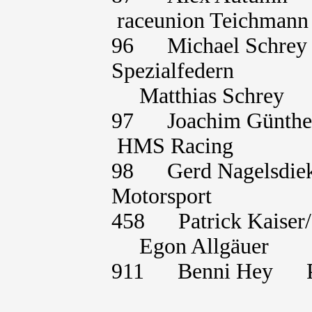
raceunion Teichmann
96 Michael Sch
Spezialfedern
Matthias Sc
97 Joachim Günt
HMS Racing
98 Gerd Nagels
Motorsport
458 Patrick Kais
Egon Allgä
911 Benni Hey P