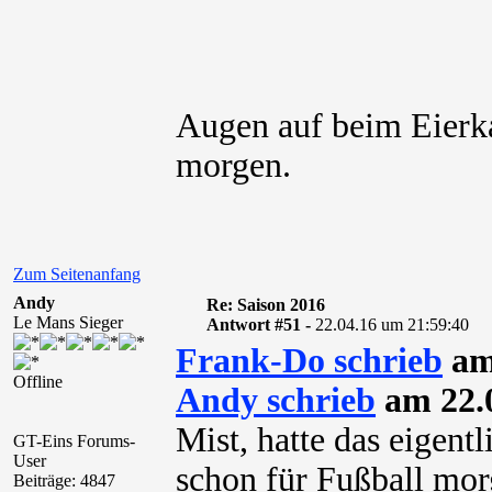
Augen auf beim Eier
morgen.
Zum Seitenanfang
Andy
Re: Saison 2016
Le Mans Sieger
Antwort #51 -
22.04.16 um 21:59:40
Frank-Do schrieb
am
Offline
Andy schrieb
am 22.0
Mist, hatte das eigentl
GT-Eins Forums-
User
schon für Fußball mor
Beiträge: 4847