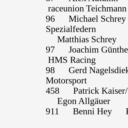
raceunion Teichmann
96 Michael Sch
Spezialfedern
Matthias Sc
97 Joachim Günt
HMS Racing
98 Gerd Nagels
Motorsport
458 Patrick Kais
Egon Allgä
911 Benni Hey P