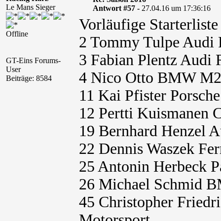
Le Mans Sieger
Antwort #57 -
27.04.16 um 17:36:16
Vorläufige Starterlis
Offline
2 Tommy Tulpe Audi 
3 Fabian Plentz Audi
GT-Eins Forums-
User
4 Nico Otto BMW M23
Beiträge: 8584
11 Kai Pfister Porsc
12 Pertti Kuismanen 
19 Bernhard Henzel A
22 Dennis Waszek Fer
25 Antonin Herbeck 
26 Michael Schmid 
45 Christopher Fried
Motorsport