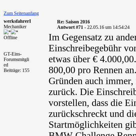
Zum Seitenanfang
werksfahrerI
Re: Saison 2016
Mechaniker
Antwort #71 -
22.05.16 um 14:54:24
Im Gegensatz zu ander
Offline
Einschreibegebühr vo
GT-Eins-
etwas über € 4.000,00.
Forumsmitgli
ed
800,00 pro Rennen an
Beiträge: 155
Gründen auch immer, ni
zurück. Die Einschreib
vorstellen, dass die E
zurückschreckt und di
Startmöglichkeiten gi
BMW-Challenge Rennse