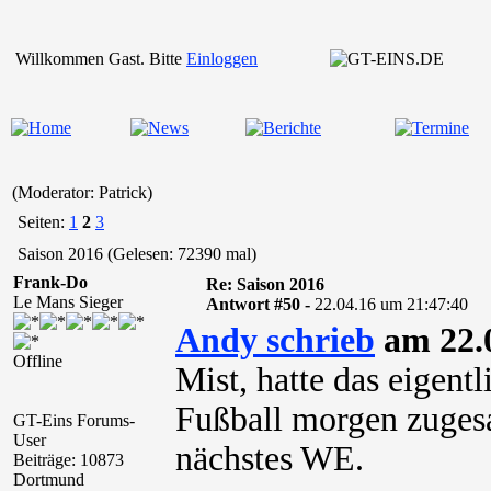
Willkommen Gast. Bitte
Einloggen
(Moderator: Patrick)
Seiten:
1
2
3
Saison 2016 (Gelesen: 72390 mal)
Frank-Do
Re: Saison 2016
Le Mans Sieger
Antwort #50 -
22.04.16 um 21:47:40
Andy schrieb
am 22.0
Offline
Mist, hatte das eigentl
Fußball morgen zugesa
GT-Eins Forums-
User
nächstes WE.
Beiträge: 10873
Dortmund