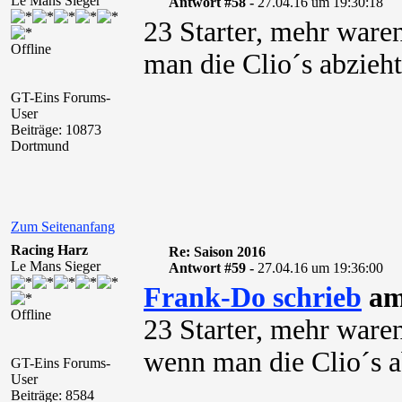
Le Mans Sieger
Antwort #58 -
27.04.16 um 19:30:18
23 Starter, mehr ware
Offline
man die Clio´s abzieht
GT-Eins Forums-
User
Beiträge: 10873
Dortmund
Zum Seitenanfang
Racing Harz
Re: Saison 2016
Le Mans Sieger
Antwort #59 -
27.04.16 um 19:36:00
Frank-Do schrieb
am
Offline
23 Starter, mehr ware
wenn man die Clio´s a
GT-Eins Forums-
User
Beiträge: 8584