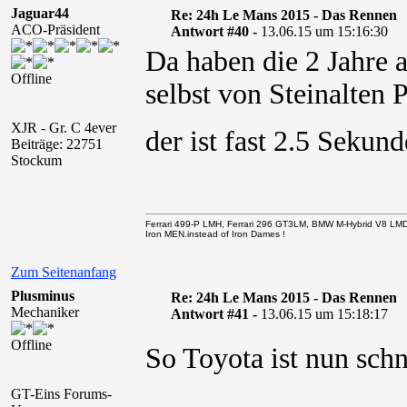
Jaguar44
Re: 24h Le Mans 2015 - Das Rennen
ACO-Präsident
Antwort #40 -
13.06.15 um 15:16:30
Da haben die 2 Jahre 
Offline
selbst von Steinalten
XJR - Gr. C 4ever
der ist fast 2.5 Sekun
Beiträge: 22751
Stockum
Ferrari 499-P LMH, Ferrari 296 GT3LM, BMW M-Hybrid V8 LM
Iron MEN.instead of Iron Dames !
Zum Seitenanfang
Plusminus
Re: 24h Le Mans 2015 - Das Rennen
Mechaniker
Antwort #41 -
13.06.15 um 15:18:17
Offline
So Toyota ist nun schn
GT-Eins Forums-