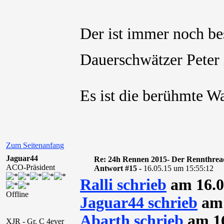
Der ist immer noch b
Dauerschwätzer Peter
Es ist die berühmte W
Zum Seitenanfang
Jaguar44
Re: 24h Rennen 2015- Der Rennthrea
ACO-Präsident
Antwort #15 -
16.05.15 um 15:55:12
Ralli schrieb
am 16.0
Offline
Jaguar44 schrieb
am 
Abarth schrieb
am 16
XJR - Gr. C 4ever