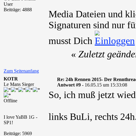
User
Beiträge: 4888
Media Dateien und kli
Signaturen sind nur fü
musst Dich
«
Zuletzt geände
Zum Seitenanfang
KOTR
Re: 24h Rennen 2015- Der Rennthrea
Le Mans Sieger
Antwort #9 -
16.05.15 um 15:33:08
So, ich muß jetzt wie
Offline
links BuLi, rechts 24h
I love YaBB 1G -
SP1!
Beiträge: 5969