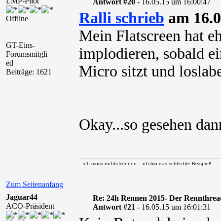
LMP-Pilot
Antwort #20 -
16.05.15 um 16:00:47
Ralli schrieb
am 16.0
Offline
Mein Flatscreen hat eh
GT-Eins-
implodieren, sobald e
Forumsmitgli
ed
Micro sitzt und loslabe
Beiträge: 1621
Okay...so gesehen dann
...ich muss nichts können....ich bin das schlechte Beispiel!
Zum Seitenanfang
Jaguar44
Re: 24h Rennen 2015- Der Rennthrea
ACO-Präsident
Antwort #21 -
16.05.15 um 16:01:31