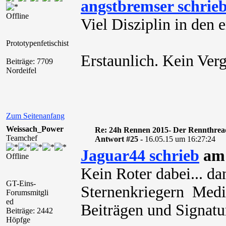
angstbremser schrie
Offline
Viel Disziplin in den 
Prototypenfetischist
Erstaunlich. Kein Verg
Beiträge: 7709
Nordeifel
Zum Seitenanfang
Weissach_Power
Re: 24h Rennen 2015- Der Rennthrea
Teamchef
Antwort #25 -
16.05.15 um 16:27:24
Jaguar44 schrieb
am 
Offline
Kein Roter dabei... d
GT-Eins-
Sternenkriegern Media
Forumsmitgli
ed
Beiträgen und Signatur
Beiträge: 2442
Höpfge