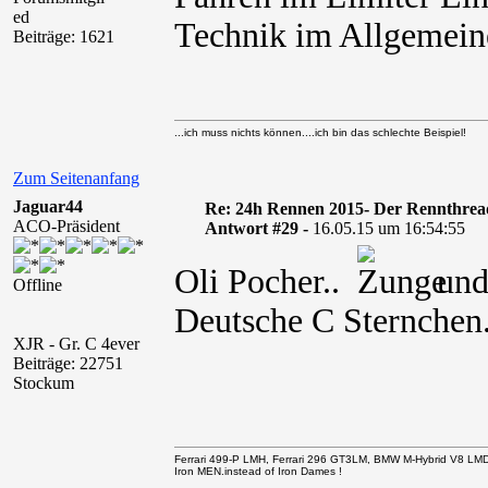
ed
Technik im Allgemein
Beiträge: 1621
...ich muss nichts können....ich bin das schlechte Beispiel!
Zum Seitenanfang
Jaguar44
Re: 24h Rennen 2015- Der Rennthrea
ACO-Präsident
Antwort #29 -
16.05.15 um 16:54:55
Oli Pocher..
und 
Offline
Deutsche C Sternchen
XJR - Gr. C 4ever
Beiträge: 22751
Stockum
Ferrari 499-P LMH, Ferrari 296 GT3LM, BMW M-Hybrid V8 LM
Iron MEN.instead of Iron Dames !