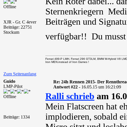
Kein Roter dabei... d
Offline
Sternenkriegern Media
Beiträgen und Signatur
XJR - Gr. C 4ever
Beiträge: 22751
Stockum
verfügbar!! Du muss
Ferrari 499-P LMH, Ferrari 296 GT3LM, BMW M-Hybrid V8 LM
Iron MEN.instead of Iron Dames !
Zum Seitenanfang
Guido
Re: 24h Rennen 2015- Der Rennthrea
LMP-Pilot
Antwort #22 -
16.05.15 um 16:21:09
Ralli schrieb
am 16.0
Offline
Mein Flatscreen hat eh
implodieren, sobald e
Beiträge: 1334
Micro sitzt und loslabe