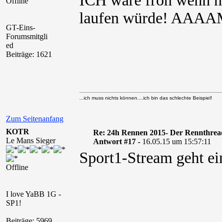
ICH wäre froh wenn
Offline
laufen würde! A
GT-Eins-
Forumsmitgli
ed
Beiträge: 1621
...ich muss nichts können....ich bin das schlechte Beispiel!
Zum Seitenanfang
KOTR
Re: 24h Rennen 2015- Der Rennthrea
Le Mans Sieger
Antwort #17 -
16.05.15 um 15:57:11
Sport1-Stream geht ei
Offline
I love YaBB 1G -
SP1!
Beiträge: 5969