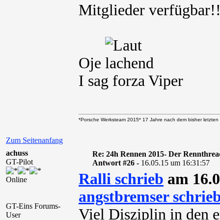
Mitglieder verfügbar
Oje
I sag forza Viper
*Porsche Werksteam 2015* 17 Jahre nach dem bisher letzten 
Zum Seitenanfang
achuss
Re: 24h Rennen 2015- Der Rennthrea
GT-Pilot
Antwort #26 -
16.05.15 um 16:31:57
Ralli schrieb
am 16.0
Online
angstbremser schrie
GT-Eins Forums-
Viel Disziplin in den 
User