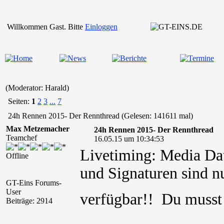
Willkommen Gast. Bitte
Einloggen
(Moderator: Harald)
Seiten:
1
2
3
...
7
24h Rennen 2015- Der Rennthread (Gelesen: 141611 mal)
Max Metzemacher
24h Rennen 2015- Der Rennthread
Teamchef
16.05.15 um 10:34:53
Livetiming: Media Dat
Offline
und Signaturen sind nu
GT-Eins Forums-
User
verfügbar!! Du muss
Beiträge: 2914