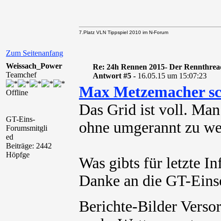
7.Platz VLN Tippspiel 2010 im N-Forum
Zum Seitenanfang
Weissach_Power
Re: 24h Rennen 2015- Der Rennthrea
Teamchef
Antwort #5 -
16.05.15 um 15:07:23
Max Metzemacher sc
Offline
Das Grid ist voll. Ma
GT-Eins-
ohne umgerannt zu we
Forumsmitgli
ed
Beiträge: 2442
Höpfge
Was gibts für letzte In
Danke an die GT-Einser
Berichte-Bilder Verso