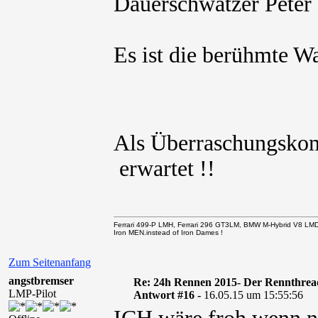
Dauerschwätzer Peter
Es ist die berühmte W
Als Überraschungsko
erwartet !!
Ferrari 499-P LMH, Ferrari 296 GT3LM, BMW M-Hybrid V8 LM
Iron MEN.instead of Iron Dames !
Zum Seitenanfang
angstbremser
Re: 24h Rennen 2015- Der Rennthrea
LMP-Pilot
Antwort #16 -
16.05.15 um 15:55:56