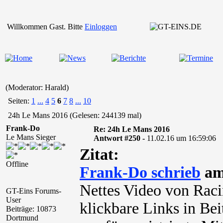
Willkommen Gast. Bitte
Einloggen
(Moderator: Harald)
Seiten:
1
...
4
5
6
7
8
...
10
24h Le Mans 2016 (Gelesen: 244139 mal)
Frank-Do
Re: 24h Le Mans 2016
Le Mans Sieger
Antwort #250 -
11.02.16 um 16:59:06
Zitat:
Offline
Frank-Do schrieb
am 
Nettes Video von Raci
GT-Eins Forums-
User
klickbare Links in Be
Beiträge: 10873
Dortmund