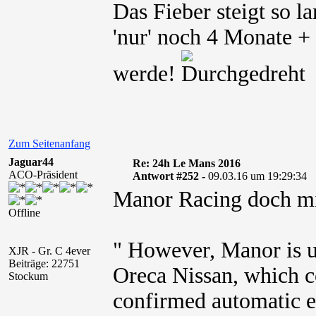
Das Fieber steigt so l
'nur' noch 4 Monate + 
werde!
Zum Seitenanfang
Jaguar44
Re: 24h Le Mans 2016
ACO-Präsident
Antwort #252 -
09.03.16 um 19:29:34
Manor Racing doch mi
Offline
" However, Manor is 
XJR - Gr. C 4ever
Beiträge: 22751
Oreca Nissan, which c
Stockum
confirmed automatic en