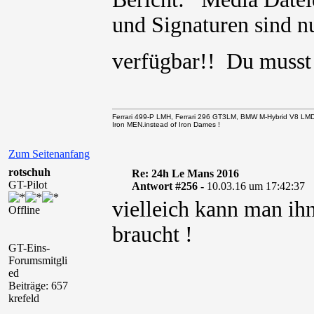
und Signaturen sind nu
verfügbar!! Du muss
Ferrari 499-P LMH, Ferrari 296 GT3LM, BMW M-Hybrid V8 LM
Iron MEN.instead of Iron Dames !
Zum Seitenanfang
rotschuh
Re: 24h Le Mans 2016
GT-Pilot
Antwort #256 -
10.03.16 um 17:42:37
vielleich kann man ih
Offline
braucht !
GT-Eins-
Forumsmitgli
ed
Beiträge: 657
krefeld