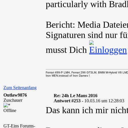
particularly with Brad
Bericht: Media Dateie
Signaturen sind nur fü
musst Dich
Ferrari 499-P LMH, Ferrari 296 GT3LM, BMW M-Hybrid V8 LM
Iron MEN.instead of Iron Dames !
Zum Seitenanfang
Outlaw9876
Re: 24h Le Mans 2016
Zuschauer
Antwort #253 -
10.03.16 um 12:28:03
Das kann ich mir nicht
Offline
GT-Eins Forums-