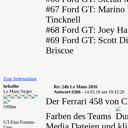
#67 Ford GT: Marino F
Tincknell
#68 Ford GT: Joey Han
#69 Ford GT: Scott D
Briscoe
Zum Seitenanfang
hrkothe
Re: 24h Le Mans 2016
Le Mans Sieger
Antwort #266 -
14.03.16 um 19:32:20
Der Ferrari 458 von 
Offline
Farben des Teams
GT-Eins Forums-
Media Dateien und kli
User