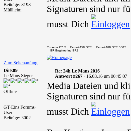
Beiträge: 8198
Signaturen sind nur fü
Müllheim
musst Dich
Corvette C7.R Ferrari 458 GTE Ferrari 488 GTE / 
BR Engineering BR1
Zum Seitenanfang
Dirk89
Re: 24h Le Mans 2016
Le Mans Sieger
Antwort #267 -
16.03.16 um 00:45:07
Media Dateien und kli
Offline
Signaturen sind nur fü
GT-Eins Forums-
musst Dich
User
Beiträge: 3002