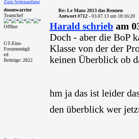
Zum Seitenanfang
doomwarrior
Re: Le Mans 2013 das Rennen
Teamchef
Antwort #712 -
03.07.13 um 18:16:20
Harald schrieb
am 03
Offline
Doch - aber die BoP k
GT-Eins-
Klasse von der der Pr
Forumsmitgli
ed
keinen Überblick ob da
Beiträge: 2822
hm ja das ist leider d
den überblick wer jet