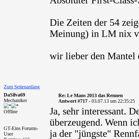
Absoluter First-Class
Die Zeiten der 54 zei
Meinung) in LM nix v
wir lieber den Mantel
Zum Seitenanfang
DaSilva69
Re: Le Mans 2013 das Rennen
Mechaniker
Antwort #717 -
03.07.13 um 22:35:25
Ja, sehr interessant. 
Offline
überzeugend. Wenn ich 
GT-Eins Forums-
ja der "jüngste" Renn
User