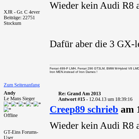
Wieder kein Audi R8 
XJR - Gr. C 4ever
Beiträge: 22751
Stockum
Dafür aber die 3 GX-
Ferrari 499-P LMH, Ferrari 296 GT3LM, BMW M-Hybrid V8 LM
Iron MEN.instead of Iron Dames !
Zum Seitenanfang
Andy
Re: Grand Am 2013
Le Mans Sieger
Antwort #15 -
12.04.13 um 18:39:16
Creep89 schrieb
am 1
Offline
Wieder kein Audi R8 
GT-Eins Forums-
User