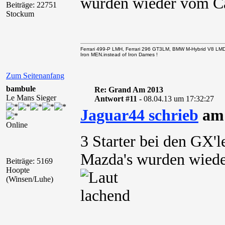
wurden wieder vom C
Beiträge: 22751
Stockum
Ferrari 499-P LMH, Ferrari 296 GT3LM, BMW M-Hybrid V8 LM
Iron MEN.instead of Iron Dames !
Zum Seitenanfang
bambule
Re: Grand Am 2013
Le Mans Sieger
Antwort #11 -
08.04.13 um 17:32:27
Jaguar44 schrieb
am 
Online
3 Starter bei den GX'
Mazda's wurden wied
Beiträge: 5169
Hoopte
(Winsen/Luhe)