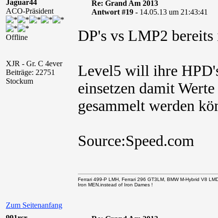
Jaguar44
Re: Grand Am 2013
ACO-Präsident
Antwort #19 -
14.05.13 um 21:43:41
DP's vs LMP2 bereit
Offline
XJR - Gr. C 4ever
Level5 will ihre HPD
Beiträge: 22751
Stockum
einsetzen damit Werte
gesammelt werden kö
Source:Speed.com
Ferrari 499-P LMH, Ferrari 296 GT3LM, BMW M-Hybrid V8 LM
Iron MEN.instead of Iron Dames !
Zum Seitenanfang
991rsr