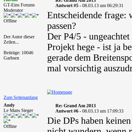
Re: Grand Am 2013
GT-Eins Forums
Antwort #5 -
08.03.13 um 06:29:31
Moderator
Entscheidende frage: 
Offline
passen?
Der P4/5 - ungeachtet
Der Autor dieser
Zeilen...
Projekt hege - ist ja 
Beiträge: 10046
gerade dem Breitensp
Garbsen
mal vorsichtig auszudr
Zum Seitenanfang
Andy
Re: Grand Am 2013
Le Mans Sieger
Antwort #6 -
08.03.13 um 17:09:33
Die DPs haben keinen 
Offline
nicht wundern, wenn m