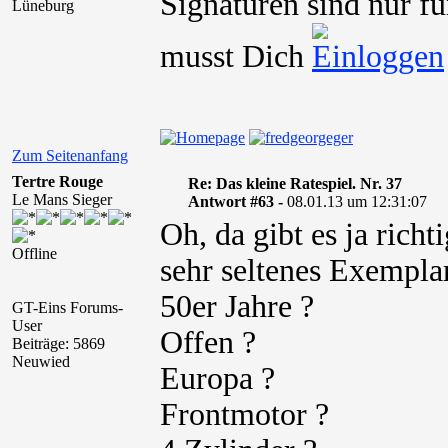
Signaturen sind nur fü
Lüneburg
musst Dich
Zum Seitenanfang
Tertre Rouge
Re: Das kleine Ratespiel. Nr. 37
Le Mans Sieger
Antwort #63 -
08.01.13 um 12:31:07
Oh, da gibt es ja richt
Offline
sehr seltenes Exempla
50er Jahre ?
GT-Eins Forums-
User
Offen ?
Beiträge: 5869
Neuwied
Europa ?
Frontmotor ?