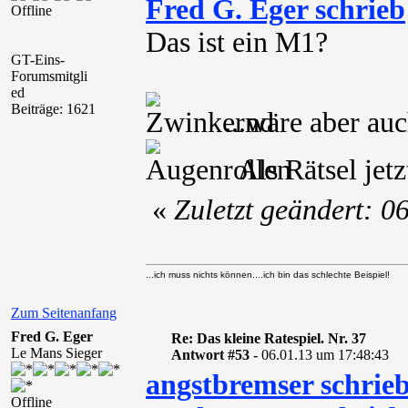
Fred G. Eger schrieb
Offline
Das ist ein M1?
GT-Eins-
Forumsmitgli
ed
Beiträge: 1621
...wäre aber au
Als Rätsel jetz
«
Zuletzt geändert: 
...ich muss nichts können....ich bin das schlechte Beispiel!
Zum Seitenanfang
Fred G. Eger
Re: Das kleine Ratespiel. Nr. 37
Le Mans Sieger
Antwort #53 -
06.01.13 um 17:48:43
angstbremser schrie
Offline