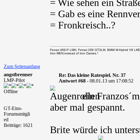
= Wie sehen ein Straß
= Gab es eine Rennver
= Fronkreisch..?
Ferrari 499-P LMH, Ferrari 296 GT3LM, BMW M-Hybrid V8 LM
Iron MEN.instead of Iron Dames !
Zum Seitenanfang
angstbremser
Re: Das kleine Ratespiel. Nr. 37
LMP-Pilot
Antwort #68 -
08.01.13 um 17:08:52
Offline
ein Franzos´m
aber mal gespannt.
GT-Eins-
Forumsmitgli
ed
Beiträge: 1621
Brite würde ich unter