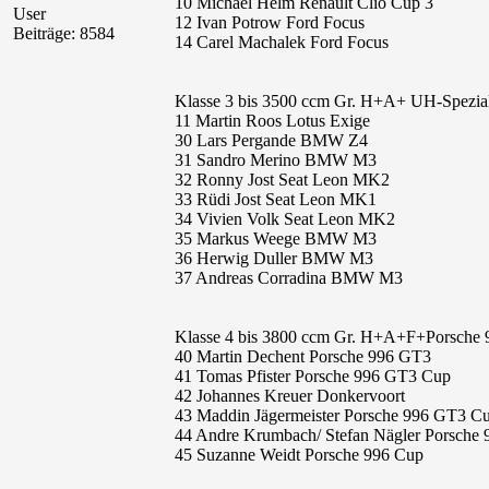
10 Michael Helm Renault Clio Cup 3
User
12 Ivan Potrow Ford Focus
Beiträge: 8584
14 Carel Machalek Ford Focus
Klasse 3 bis 3500 ccm Gr. H+A+ UH-Spezia
11 Martin Roos Lotus Exige
30 Lars Pergande BMW Z4
31 Sandro Merino BMW M3
32 Ronny Jost Seat Leon MK2
33 Rüdi Jost Seat Leon MK1
34 Vivien Volk Seat Leon MK2
35 Markus Weege BMW M3
36 Herwig Duller BMW M3
37 Andreas Corradina BMW M3
Klasse 4 bis 3800 ccm Gr. H+A+F+Porsche
40 Martin Dechent Porsche 996 GT3
41 Tomas Pfister Porsche 996 GT3 Cup
42 Johannes Kreuer Donkervoort
43 Maddin Jägermeister Porsche 996 GT3 C
44 Andre Krumbach/ Stefan Nägler Porsche
45 Suzanne Weidt Porsche 996 Cup