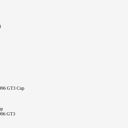
l
 996 GT3 Cup
up
 996 GT3