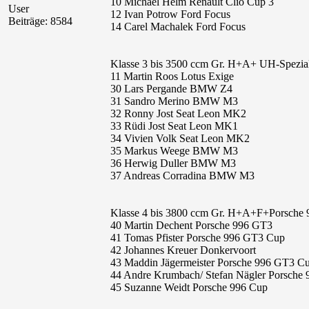
10 Michael Helm Renault Clio Cup 3
User
12 Ivan Potrow Ford Focus
Beiträge: 8584
14 Carel Machalek Ford Focus
Klasse 3 bis 3500 ccm Gr. H+A+ UH-Spezia
11 Martin Roos Lotus Exige
30 Lars Pergande BMW Z4
31 Sandro Merino BMW M3
32 Ronny Jost Seat Leon MK2
33 Rüdi Jost Seat Leon MK1
34 Vivien Volk Seat Leon MK2
35 Markus Weege BMW M3
36 Herwig Duller BMW M3
37 Andreas Corradina BMW M3
Klasse 4 bis 3800 ccm Gr. H+A+F+Porsche
40 Martin Dechent Porsche 996 GT3
41 Tomas Pfister Porsche 996 GT3 Cup
42 Johannes Kreuer Donkervoort
43 Maddin Jägermeister Porsche 996 GT3 C
44 Andre Krumbach/ Stefan Nägler Porsche
45 Suzanne Weidt Porsche 996 Cup