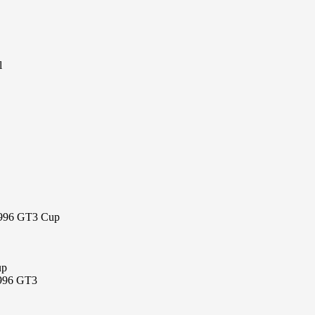
l
 996 GT3 Cup
up
 996 GT3