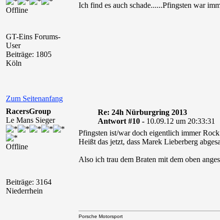
Ich find es auch schade......Pfingsten war i
Offline
GT-Eins Forums-
User
Beiträge: 1805
Köln
Zum Seitenanfang
RacersGroup
Re: 24h Nürburgring 2013
Le Mans Sieger
Antwort #10 -
10.09.12 um 20:33:31
Pfingsten ist/war doch eigentlich immer Roc
Heißt das jetzt, dass Marek Lieberberg abges
Offline
Also ich trau dem Braten mit dem oben ang
Beiträge: 3164
Niederrhein
Porsche Motorsport