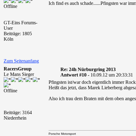
Ich find es auch schade......Pfingsten war i
Offline
GT-Eins Forums-
User
Beiträge: 1805
Köln
Zum Seitenanfang
RacersGroup
Re: 24h Nürburgring 2013
Le Mans Sieger
Antwort #10 -
10.09.12 um 20:33:31
Pfingsten ist/war doch eigentlich immer Roc
Heißt das jetzt, dass Marek Lieberberg abges
Offline
Also ich trau dem Braten mit dem oben ang
Beiträge: 3164
Niederrhein
Porsche Motorsport