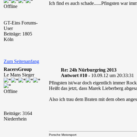
Ich find es auch schade......Pfingsten war i
Offline
GT-Eins Forums-
User
Beiträge: 1805
Köln
Zum Seitenanfang
RacersGroup
Re: 24h Nürburgring 2013
Le Mans Sieger
Antwort #10 -
10.09.12 um 20:33:31
Pfingsten ist/war doch eigentlich immer Roc
Heißt das jetzt, dass Marek Lieberberg abges
Offline
Also ich trau dem Braten mit dem oben ang
Beiträge: 3164
Niederrhein
Porsche Motorsport