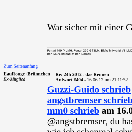
War sicher mit einer 
Ferrari 499-P LMH, Ferrari 296 GT3LM, BMW M-Hybrid V8 LM
Iron MEN.instead of Iron Dames !
Zum Seitenanfang
EauRouge+Brünnchen
Re: 24h 2012 - das Rennen
Ex-Mitglied
Antwort #404 -
16.06.12 um 21:11:52
Guzzi-Guido schrieb
angstbremser schrie
mm0 schrieb
am 16.0
@angstbremser, du hast
wie ich schonmal schrie