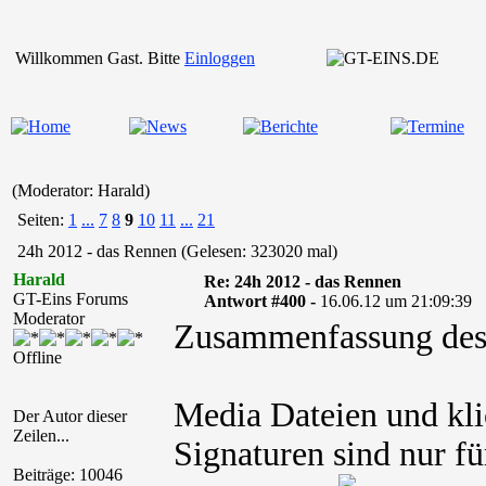
Willkommen Gast. Bitte
Einloggen
(Moderator: Harald)
Seiten:
1
...
7
8
9
10
11
...
21
24h 2012 - das Rennen (Gelesen: 323020 mal)
Harald
Re: 24h 2012 - das Rennen
GT-Eins Forums
Antwort #400 -
16.06.12 um 21:09:39
Moderator
Zusammenfassung des er
Offline
Media Dateien und kli
Der Autor dieser
Zeilen...
Signaturen sind nur fü
Beiträge: 10046