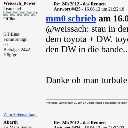
Weissach_Power
Re: 24h 2012 - das Rennen
Teamchef
Antwort #425 -
16.06.12 um 21:22:18
mm0 schrieb
am 16.0
Offline
@weissach: stau in de
GT-Eins-
dem toyota + DW. toyo
Forumsmitgli
ed
den DW in die bande..
Beiträge: 2442
Höpfge
Danke oh man turbulen
*Porsche Werksteam 2015* 17 Jahre nach dem bisher letzten 
Zum Seitenanfang
Abarth
Re: 24h 2012 - das Rennen
Le Mans Sieger
Antwort #426 -
16.06.12 um 21:22:23