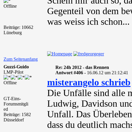
Schein mir auch so, d
Offline
Gegenteil von dem bewi
was weiss ich schon...
Beiträge: 10662
Lüneburg
Zum Seitenanfang
Guzzi-Guido
Re: 24h 2012 - das Rennen
LMP-Pilot
Antwort #406 -
16.06.12 um 21:12:41
misterangelo schrieb
Offline
Die Unfälle sind alle 
GT-Eins-
Ludwig, Davidson und
Forumsmitgli
ed
Unfall. Das Überleben
Beiträge: 1582
Düsseldorf
dass du deutlich machs