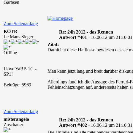
Garbsen
Zum Seitenanfang
KOTR
Re: 24h 2012 - das Rennen
Le Mans Sieger
Antwort #401 -
16.06.12 um 21:10:01
Zitat:
Damit hat diese Haiflosse bewiesen das sie mal
Offline
I love YaBB 1G -
Man kann jetzt lang und breit darüber diskut
SP1!
Allerdings fand ich die Aussage des Ferrari-Fa
Beiträge: 5969
Fehleinschätzungen auf, andererseits halten 
Zum Seitenanfang
misterangelo
Re: 24h 2012 - das Rennen
Zuschauer
Antwort #402 -
16.06.12 um 21:10:31
Die Unfälle sind alle miteinander vergleichb