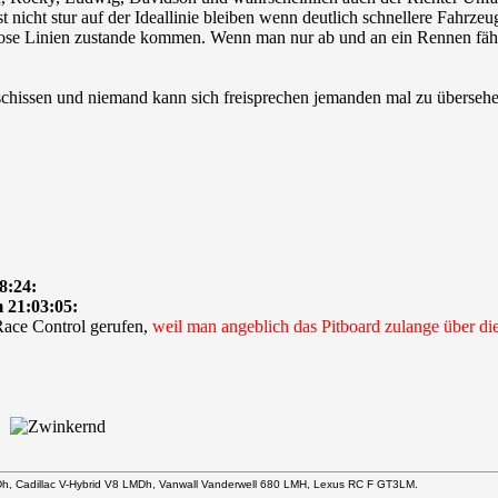
 nicht stur auf der Ideallinie bleiben wenn deutlich schnellere Fahrzeug
iose Linien zustande kommen. Wenn man nur ab und an ein Rennen fährt
schissen und niemand kann sich freisprechen jemanden mal zu übersehe
8:24:
 21:03:05:
ace Control gerufen,
weil man angeblich das Pitboard zulange über di
..
Dh, Cadillac V-Hybrid V8 LMDh, Vanwall Vanderwell 680 LMH, Lexus RC F GT3LM.