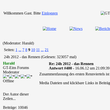
Willkommen Gast. Bitte
Einloggen
(Moderator: Harald)
Seiten:
1
...
7
8
9
10
11
...
21
24h 2012 - das Rennen (Gelesen: 323057 mal)
Harald
Re: 24h 2012 - das Rennen
GT-Eins Forums
Antwort #400 -
16.06.12 um 21:09:39
Moderator
Zusammenfassung des ersten Rennviertels ist f
Offline
Media Dateien und klickbare Links in Beiträg
Der Autor dieser
Zeilen...
Beiträge: 10046