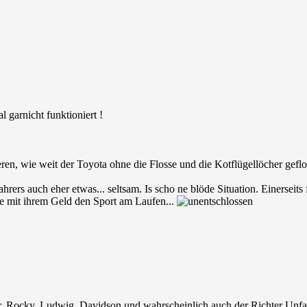
 garnicht funktioniert !
ieren, wie weit der Toyota ohne die Flosse und die Kotflügellöcher gef
hrers auch eher etwas... seltsam. Is scho ne blöde Situation. Einerseits 
sie mit ihrem Geld den Sport am Laufen...
ar, Rocky, Ludwig, Davidson und wahrscheinlich auch der Richter Unfal