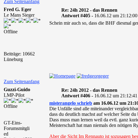
Zum Seitenanfang
Fred G. Eger
Re: 24h 2012 - das Rennen
Le Mans Sieger
Antwort #405 -
16.06.12 um 21:12:00
Schein mir auch so, dass die BHF diesmal gen
Offline
Beiträge: 10662
Lüneburg
Zum Seitenanfang
Guzzi-Guido
Re: 24h 2012 - das Rennen
LMP-Pilot
Antwort #406 -
16.06.12 um 21:12:41
misterangelo schrieb
am 16.06.12 um 21:10
Offline
Die Unfälle sind alle miteinander vergleichb
dass du deutlich machst auf welcher Seite du b
Dass muss man lernen weil da evtl. ganz kur
GT-Eins-
Meisterschaft hat man niemals den nötigen R
Forumsmitgli
ed
Aber die Sicht Im Rennauto ist sozusagen be