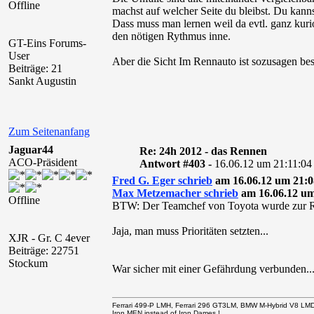
Offline
machst auf welcher Seite du bleibst. Du kannst
Dass muss man lernen weil da evtl. ganz kur
den nötigen Rythmus inne.
GT-Eins Forums-
User
Aber die Sicht Im Rennauto ist sozusagen be
Beiträge: 21
Sankt Augustin
Zum Seitenanfang
Jaguar44
Re: 24h 2012 - das Rennen
ACO-Präsident
Antwort #403 -
16.06.12 um 21:11:04
Fred G. Eger schrieb
am 16.06.12 um 21:0
Max Metzemacher schrieb
am 16.06.12 um
Offline
BTW: Der Teamchef von Toyota wurde zur R
Jaja, man muss Prioritäten setzten...
XJR - Gr. C 4ever
Beiträge: 22751
Stockum
War sicher mit einer Gefährdung verbunden.
Ferrari 499-P LMH, Ferrari 296 GT3LM, BMW M-Hybrid V8 LM
Iron MEN.instead of Iron Dames !