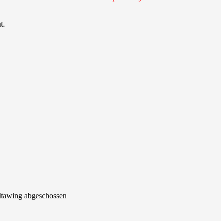
t.
ltawing abgeschossen