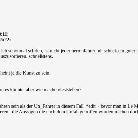
:11:
5:22:
ich schonmal schrieb, ist nicht jeder herrenfahrer mit scheck ein guter 
auszusortieren. schnellstens.
eint ja die Kunst zu sein.
 es könnte. aber wie machen/feststellen?
ahren sein als der Un_Fahrer in diesem Fall *edit - bevor man in Le M
ieren.. die Aussagen die
nach
dem Unfall getroffen wurden reichen doch