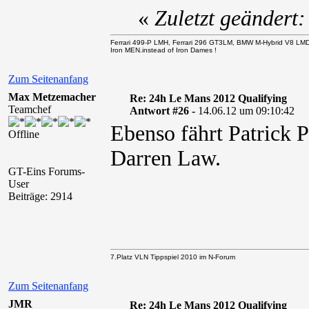
«
Zuletzt geändert
Ferrari 499-P LMH, Ferrari 296 GT3LM, BMW M-Hybrid V8 LM
Iron MEN.instead of Iron Dames !
Zum Seitenanfang
Max Metzemacher
Re: 24h Le Mans 2012 Qualifying
Teamchef
Antwort #26 -
14.06.12 um 09:10:42
Ebenso fährt Patrick P
Offline
Darren Law.
GT-Eins Forums-
User
Beiträge: 2914
7.Platz VLN Tippspiel 2010 im N-Forum
Zum Seitenanfang
JMR
Re: 24h Le Mans 2012 Qualifying