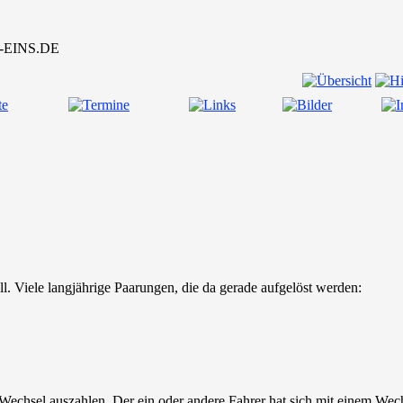
l. Viele langjährige Paarungen, die da gerade aufgelöst werden:
 Wechsel auszahlen. Der ein oder andere Fahrer hat sich mit einem Wech