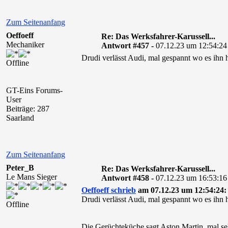
Zum Seitenanfang
Oeffoeff
Re: Das Werksfahrer-Karussell...
Mechaniker
Antwort #457 -
07.12.23 um 12:54:24
Drudi verlässt Audi, mal gespannt wo es ihn h
Offline
GT-Eins Forums-
User
Beiträge: 287
Saarland
Zum Seitenanfang
Peter_B
Re: Das Werksfahrer-Karussell...
Le Mans Sieger
Antwort #458 -
07.12.23 um 16:53:16
Oeffoeff schrieb
am 07.12.23 um 12:54:24:
Drudi verlässt Audi, mal gespannt wo es ihn h
Offline
Die Gerüchteküche sagt Aston Martin, mal se