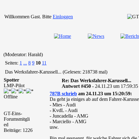
Willkommen Gast. Bitte
Einloggen
(Moderator: Harald)
Seiten:
1
...
8
9
10
11
Das Werksfahrer-Karussell... (Gelesen: 218738 mal)
Spotter
Re: Das Werksfahrer-Karussell...
LMP-Pilot
Antwort #450 -
24.11.23 um 17:59:35
787B schrieb
am 24.11.23 um 15:20:59:
Offline
Da geht ja einiges ab auf dem Fahrer-Karussel
- Mies - Audi
- KvdL - Audi
GT-Eins-
- Juncadella - AMG
Forumsmitgli
- Marciello - AMG
ed
usw.
Beiträge: 1226
Bin mal gespannt, für welche Fahrer sich die