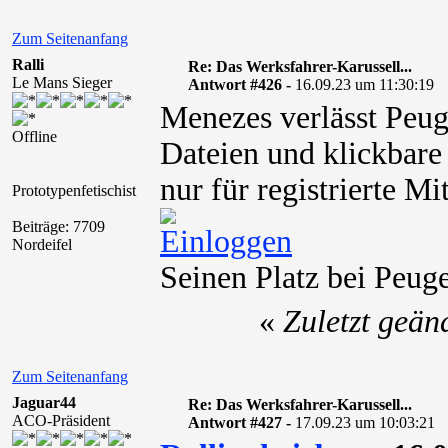
Zum Seitenanfang
Ralli
Re: Das Werksfahrer-Karussell...
Le Mans Sieger
Antwort #426 -
16.09.23 um 11:30:19
Menezes verlässt Peug
Offline
Dateien und klickbare
nur für registrierte M
Prototypenfetischist
Beiträge: 7709
Nordeifel
Seinen Platz bei Peug
«
Zuletzt geän
Zum Seitenanfang
Jaguar44
Re: Das Werksfahrer-Karussell...
ACO-Präsident
Antwort #427 -
17.09.23 um 10:03:21