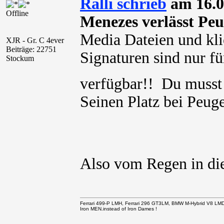
Ralli schrieb
am 16.0
Offline
Menezes verlässt Peu
Media Dateien und kli
XJR - Gr. C 4ever
Beiträge: 22751
Signaturen sind nur für
Stockum
verfügbar!! Du muss
Seinen Platz bei Peug
Also vom Regen in di
Ferrari 499-P LMH, Ferrari 296 GT3LM, BMW M-Hybrid V8 LM
Iron MEN.instead of Iron Dames !