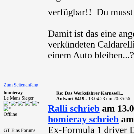
verfügbar!! Du muss
Damit ist das eine ang
verkündeten Caldarelli
einem Auto bleiben...?
Zum Seitenanfang
homieray
Re: Das Werksfahrer-Karussell...
Le Mans Sieger
Antwort #419 -
13.04.23 um 20:35:56
Ralli schrieb
am 13.0
Offline
homieray schrieb
am 
Ex-Formula 1 driver D
GT-Eins Forums-