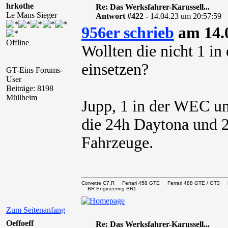
hrkothe
Re: Das Werksfahrer-Karussell...
Le Mans Sieger
Antwort #422 -
14.04.23 um 20:57:59
956er schrieb
am 14.0
Offline
Wollten die nicht 1 i
einsetzen?
GT-Eins Forums-
User
Beiträge: 8198
Müllheim
Jupp, 1 in der WEC u
die 24h Daytona und 
Fahrzeuge.
Corvette C7.R Ferrari 458 GTE Ferrari 488 GTE / 
BR Engineering BR1
Zum Seitenanfang
Oeffoeff
Re: Das Werksfahrer-Karussell...