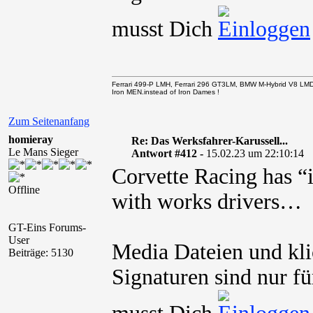
musst Dich
Ferrari 499-P LMH, Ferrari 296 GT3LM, BMW M-Hybrid V8 LM
Iron MEN.instead of Iron Dames !
Zum Seitenanfang
homieray
Re: Das Werksfahrer-Karussell...
Le Mans Sieger
Antwort #412 -
15.02.23 um 22:10:14
Corvette Racing has “
Offline
with works drivers…
GT-Eins Forums-
User
Media Dateien und kli
Beiträge: 5130
Signaturen sind nur fü