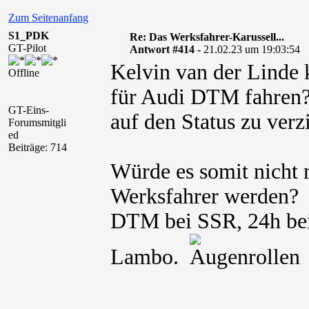
Zum Seitenanfang
S1_PDK
Re: Das Werksfahrer-Karussell...
GT-Pilot
Antwort #414 -
21.02.23 um 19:03:54
Kelvin van der Linde 
Offline
für Audi DTM fahren?
GT-Eins-
auf den Status zu verzi
Forumsmitgli
ed
Beiträge: 714
Würde es somit nicht
Werksfahrer werden?
DTM bei SSR, 24h be
Lambo.