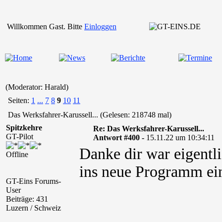
Willkommen Gast. Bitte
Einloggen
(Moderator: Harald)
Seiten:
1
...
7
8
9
10
11
Das Werksfahrer-Karussell... (Gelesen: 218748 mal)
Spitzkehre
Re: Das Werksfahrer-Karussell...
GT-Pilot
Antwort #400 -
15.11.22 um 10:34:11
Danke dir war eigentl
Offline
ins neue Programm ein
GT-Eins Forums-
User
Beiträge: 431
Luzern / Schweiz