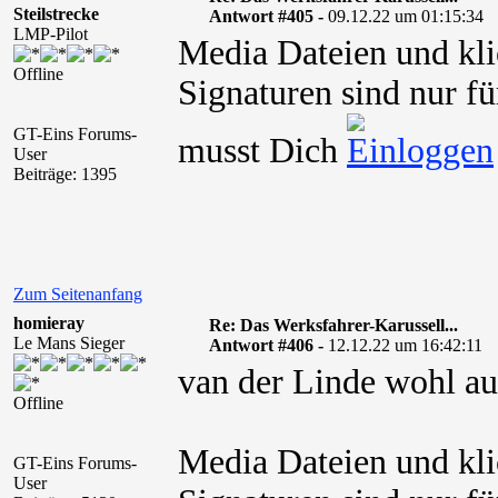
Steilstrecke
Antwort #405 -
09.12.22 um 01:15:34
LMP-Pilot
Media Dateien und kli
Offline
Signaturen sind nur fü
GT-Eins Forums-
musst Dich
User
Beiträge: 1395
Zum Seitenanfang
homieray
Re: Das Werksfahrer-Karussell...
Le Mans Sieger
Antwort #406 -
12.12.22 um 16:42:11
van der Linde wohl a
Offline
Media Dateien und kli
GT-Eins Forums-
User