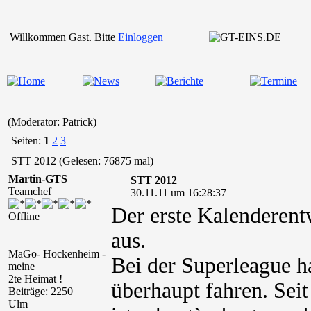
Willkommen Gast. Bitte
Einloggen
(Moderator: Patrick)
Seiten:
1
2
3
STT 2012 (Gelesen: 76875 mal)
Martin-GTS
STT 2012
Teamchef
30.11.11 um 16:28:37
Der erste Kalenderentw
Offline
aus.
MaGo- Hockenheim -
Bei der Superleague h
meine
2te Heimat !
überhaupt fahren. Sei
Beiträge: 2250
Ulm