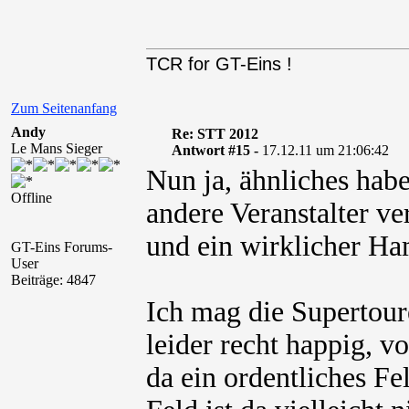
TCR for GT-Eins !
Zum Seitenanfang
Andy
Re: STT 2012
Le Mans Sieger
Antwort #15 -
17.12.11 um 21:06:42
Nun ja, ähnliches habe
Offline
andere Veranstalter v
und ein wirklicher Ha
GT-Eins Forums-
User
Beiträge: 4847
Ich mag die Supertoure
leider recht happig, v
da ein ordentliches 