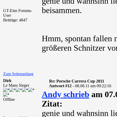
genie und wahnsinn l
beisammen.
GT-Eins Forums-
User
Beiträge: 4847
Hmm, spontan fallen mi
größeren Schnitzer von
Zum Seitenanfang
Dirk
Re: Porsche Carrera Cup 2011
Le Mans Sieger
Antwort #12 -
08.08.11 um 09:22:16
Andy schrieb
am 07.0
Offline
Zitat:
genie und wahnsinn l