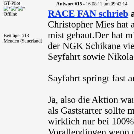
GT-Pilot
Antwort #15 -
16.08.11 um 09:42:14
RACE FAN schrieb
a
Offline
Christopher Mies hat a
mist gebaut.Der hat mi
Beiträge: 513
Menden (Sauerland)
der NGK Schikane viel
Seyfahrt sowie Nikol
Sayfahrt springt fast 
Ja, also die Aktion war
als Gaststarter sollte
wirklich nur bei 100
Vorallendingen wenn ma