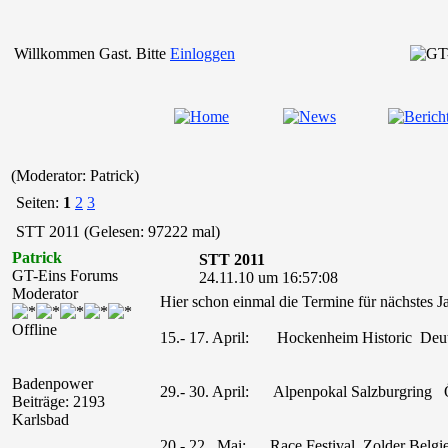
Willkommen Gast. Bitte
Einloggen
(Moderator: Patrick)
Seiten:
1
2
3
STT 2011 (Gelesen: 97222 mal)
Patrick
STT 2011
GT-Eins Forums
24.11.10 um 16:57:08
Moderator
Hier schon einmal die Termine für nächstes Jah
Offline
15.- 17. April: Hockenheim Historic Deu
Badenpower
29.- 30. April: Alpenpokal Salzburgring Ö
Beiträge: 2193
Karlsbad
20.- 22. Mai: Race Festival Zolder Belgi