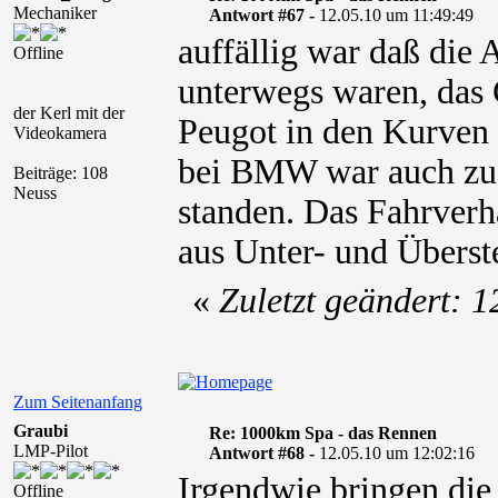
Mechaniker
Antwort #67 -
12.05.10 um 11:49:49
auffällig war daß die
Offline
unterwegs waren, das 
der Kerl mit der
Peugot in den Kurven
Videokamera
bei BMW war auch zu e
Beiträge: 108
Neuss
standen. Das Fahrverh
aus Unter- und Überst
«
Zuletzt geändert: 
Zum Seitenanfang
Graubi
Re: 1000km Spa - das Rennen
LMP-Pilot
Antwort #68 -
12.05.10 um 12:02:16
Irgendwie bringen di
Offline