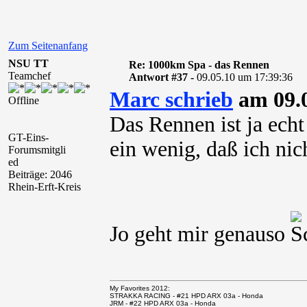
Zum Seitenanfang
NSU TT
Re: 1000km Spa - das Rennen
Teamchef
Antwort #37 -
09.05.10 um 17:39:36
Marc schrieb
am 09.0
Offline
Das Rennen ist ja ec
GT-Eins-
ein wenig, daß ich nic
Forumsmitgli
ed
Beiträge: 2046
Rhein-Erft-Kreis
Jo geht mir genauso
My Favorites 2012:
STRAKKA RACING - #21 HPD ARX 03a - Honda
JRM - #22 HPD ARX 03a - Honda