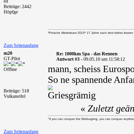
ed
Beiträge: 2442
Höpfge
*Porsche Werksteam 2015* 17 Jahre nach dem bisher letzten 
Zum Seitenanfang
m20
Re: 1000km Spa - das Rennen
GT-Pilot
Antwort #3 -
09.05.10 um 11:58:12
mann, scheiss Eurospo
Offline
So ne spannende Anfa
Beiträge: 518
Vulkaneifel
«
Zuletzt geä
"If you can conquer the Nürburgring, you can conquer anythin
Zum Seitenanfang