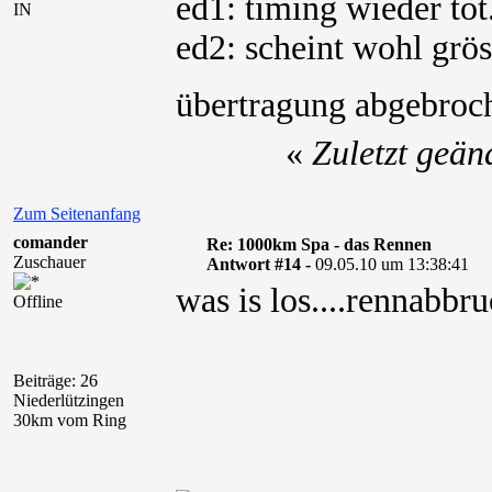
ed1: timing wieder tot
IN
ed2: scheint wohl grös
übertragung abgebro
«
Zuletzt geä
Zum Seitenanfang
comander
Re: 1000km Spa - das Rennen
Zuschauer
Antwort #14 -
09.05.10 um 13:38:41
was is los....rennabbr
Offline
Beiträge: 26
Niederlützingen
30km vom Ring