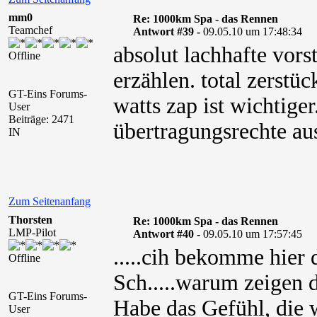
mm0
Re: 1000km Spa - das Rennen
Teamchef
Antwort #39 -
09.05.10 um 17:48:34
absolut lachhafte vors
Offline
erzählen. total zerstüc
GT-Eins Forums-
watts zap ist wichtiger
User
Beiträge: 2471
übertragungsrechte au
IN
Zum Seitenanfang
Thorsten
Re: 1000km Spa - das Rennen
LMP-Pilot
Antwort #40 -
09.05.10 um 17:57:45
.....cih bekomme hier d
Offline
Sch.....warum zeigen d
GT-Eins Forums-
Habe das Gefühl, die w
User