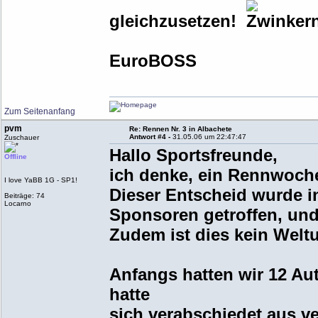
gleichzusetzen!
EuroBOSS
Zum Seitenanfang
pvm
Re: Rennen Nr. 3 in Albachete
Antwort #4 -
31.05.06 um 22:47:47
Zuschauer
Hallo Sportsfreunde,
Offline
ich denke, ein Rennwoch
I love YaBB 1G - SP1!
Dieser Entscheid wurde 
Beiträge: 74
Locarno
Sponsoren getroffen, und 
Zudem ist dies kein Welt
Anfangs hatten wir 12 Au
hatte
sich verabschiedet aus v