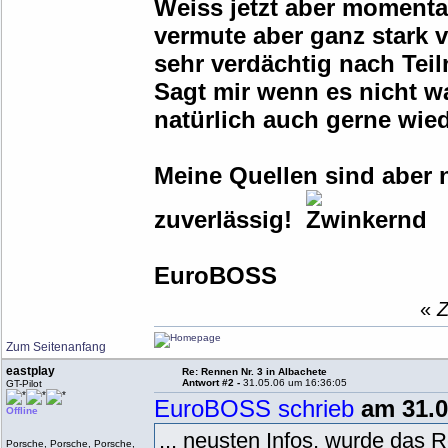
Weiss jetzt aber momenta
vermute aber ganz stark v
sehr verdächtig nach Tei
Sagt mir wenn es nicht wa
natürlich auch gerne wied
Meine Quellen sind aber 
zuverlässig!
EuroBOSS
«
Z
Zum Seitenanfang
eastplay
Re: Rennen Nr. 3 in Albachete
Antwort #2 -
31.05.06 um 16:36:05
GT-Pilot
EuroBOSS schrieb
am 31.0
Offline
... neusten Infos, wurde da
Porsche, Porsche, Porsche,