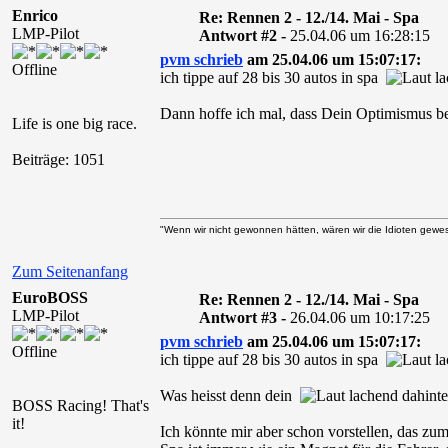
Enrico
Re: Rennen 2 - 12./14. Mai - Spa
LMP-Pilot
Antwort #2 -
25.04.06 um 16:28:15
pvm schrieb
am 25.04.06 um 15:07:17:
Offline
ich tippe auf 28 bis 30 autos in spa
Dann hoffe ich mal, dass Dein Optimismus b
Life is one big race.
Beiträge: 1051
"Wenn wir nicht gewonnen hätten, wären wir die Idioten gewese
Zum Seitenanfang
EuroBOSS
Re: Rennen 2 - 12./14. Mai - Spa
LMP-Pilot
Antwort #3 -
26.04.06 um 10:17:25
pvm schrieb
am 25.04.06 um 15:07:17:
Offline
ich tippe auf 28 bis 30 autos in spa
Was heisst denn dein
dahinte
BOSS Racing! That's
it!
Ich könnte mir aber schon vorstellen, das zumin