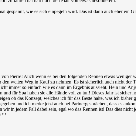
dort zu fahren hat halt noch den Flair von etwas besonderem.
al gespannt, wie es sich einpegeln wird. Das ist dann auch eher ein 
us von Pierre! Auch wenn es bei den folgenden Rennen etwas weniger w
 den weiten Weg in Kauf zu nehmen. Es ist sicherlich auch nicht der
 nicht immer so einfach wie es dann im Ergebnis aussieht. Hein und A
 und für Spa haben sie alle Hände voll zu tun! Dieses Jahr ist siche
zeigen ob das Konzept, welches ich für das Beste halte, was ich bisher g
t gegeben und ich merke jetzt auch bei Partnergesprächen, dass es ank
 wir in jedem Fall dabei sein, egal wo das Rennen ist! Das dies nicht j
t!!!