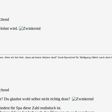
elohnt wird.
n. Aber ich bin froh, dass wir keine Idioten sind!" Audi-Sportchef Dr. Wolfgang Ullrich nach dem
r? Du glaubst wohl selber nicht richtig dran?
dest für Spa diese Zahl realistisch ist.