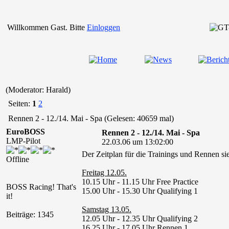
Willkommen Gast. Bitte
Einloggen
(Moderator: Harald)
Seiten:
1
2
Rennen 2 - 12./14. Mai - Spa (Gelesen: 40659 mal)
EuroBOSS
Rennen 2 - 12./14. Mai - Spa
LMP-Pilot
22.03.06 um 13:02:00
Der Zeitplan für die Trainings und Rennen sie
Offline
Freitag 12.05.
10.15 Uhr - 11.15 Uhr Free Practice
BOSS Racing! That's
15.00 Uhr - 15.30 Uhr Qualifying 1
it!
Samstag 13.05.
Beiträge: 1345
12.05 Uhr - 12.35 Uhr Qualifying 2
16.25 Uhr - 17.05 Uhr Rennen 1