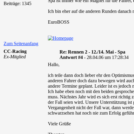
Spa ist immer wie ein Magnet für die Fahrer, 
Beiträge: 1345
Ich bin eher auf die anderen Runden danach m
EuroBOSS
Zum Seitenanfang
CC-Racing
Re: Rennen 2 - 12./14. Mai - Spa
Ex-Mitglied
Antwort #4 -
28.04.06 um 17:28:34
Hallo,
ich teile dann doch lieber ehr den Optimism
anderen Fahrer doch dazu bewegen wird auch
andere Termine geplant. Leider ist es jedoch
Ich habe eben noch mit den beiden gesprochen
muss. Nächstes Jahr wird es sich erst richtig 
der Fall seien wird. Unsere Unterstützung is
Vergangenheit nicht der Fall war, dann werden
schwarzsehen hat noch nie zum Erfolg geführ
Viele Grüße